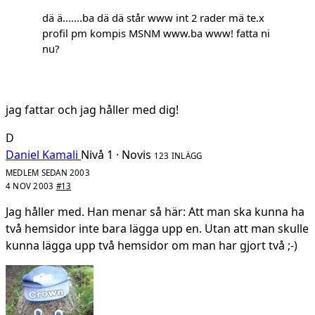
dä ä.......ba dä dä står www int 2 rader mä te.x
profil pm kompis MSNM www.ba www! fatta ni
nu?
jag fattar och jag håller med dig!
D
Daniel Kamali
Nivå 1 · Novis
123 INLÄGG
MEDLEM SEDAN 2003
4 NOV 2003
#13
Jag håller med. Han menar så här: Att man ska kunna ha
två hemsidor inte bara lägga upp en. Utan att man skulle
kunna lägga upp två hemsidor om man har gjort två ;-)