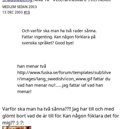
MEDLEM SEDAN 2003
13 DEC 2003
#19
Och varför ska man ha två rader sånna.
Fattar ingenting. Kan någon förklara på
svenska språket? Good bye!
han menar två
http://www.fuska.se/forum/templates/subSilve
r/images/lang_swedish/icon_www.gif
fattar du
vad han menar nu?......jag fattar iaf vad han
menar!
Varför ska man ha två sånna??!! Jag har till och med
glömt bort vad de är till för. Kan någon föklara det för
mig?? :) :?: