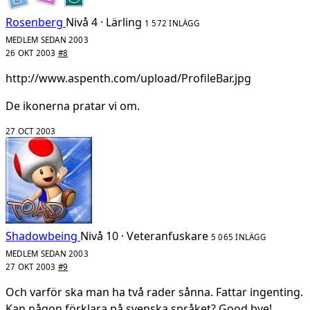
Rosenberg
Nivå 4 · Lärling
1 572 INLÄGG
MEDLEM SEDAN 2003
26 OKT 2003
#8
http://www.aspenth.com/upload/ProfileBar.jpg
De ikonerna pratar vi om.
27 OCT 2003
Shadowbeing
Nivå 10 · Veteranfuskare
5 065 INLÄGG
MEDLEM SEDAN 2003
27 OKT 2003
#9
Och varför ska man ha två rader sånna. Fattar ingenting.
Kan någon förklara på svenska språket? Good bye!