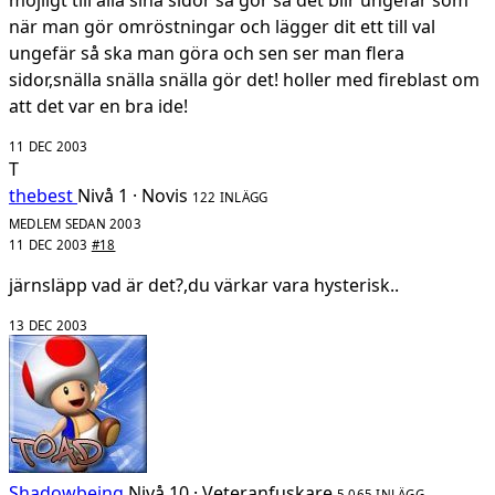
möjligt till alla sina sidor så gör så det blir ungefär som
när man gör omröstningar och lägger dit ett till val
ungefär så ska man göra och sen ser man flera
sidor,snälla snälla snälla gör det! holler med fireblast om
att det var en bra ide!
11 DEC 2003
T
thebest
Nivå 1 · Novis
122 INLÄGG
MEDLEM SEDAN 2003
11 DEC 2003
#18
järnsläpp vad är det?,du värkar vara hysterisk..
13 DEC 2003
Shadowbeing
Nivå 10 · Veteranfuskare
5 065 INLÄGG