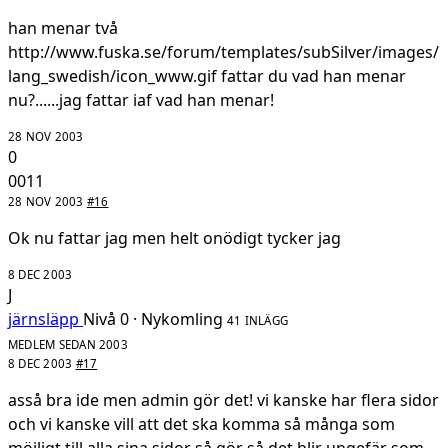
han menar två
http://www.fuska.se/forum/templates/subSilver/images/
lang_swedish/icon_www.gif
fattar du vad han menar
nu?......jag fattar iaf vad han menar!
28 NOV 2003
0
0011
28 NOV 2003
#16
Ok nu fattar jag men helt onödigt tycker jag
8 DEC 2003
J
järnsläpp
Nivå 0 · Nykomling
41 INLÄGG
MEDLEM SEDAN 2003
8 DEC 2003
#17
asså bra ide men admin gör det! vi kanske har flera sidor
och vi kanske vill att det ska komma så många som