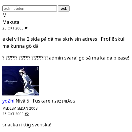
Sök
M
Makuta
25 OKT 2003
#1
e del vil ha 2 sida på dä ma skriv sin adress i Profil! skull
ma kunna gö dä
?!?!?!?!?!?!?!?!?!?!?!?!?!?! admin svara! gö så ma ka dä please!
yoZhi
Nivå 5 · Fuskare
1 282 INLÄGG
MEDLEM SEDAN 2003
25 OKT 2003
#2
snacka riktig svenska!