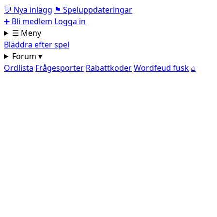
💬
Nya inlägg
⚑
Speluppdateringar
➕
Bli medlem
Logga in
☰ Meny
Bläddra efter spel
Forum ▾
Ordlista
Frågesporter
Rabattkoder
Wordfeud fusk
⌂