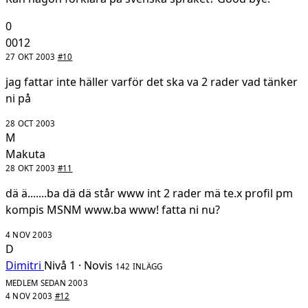
0
0012
27 OKT 2003
#10
jag fattar inte häller varför det ska va 2 rader vad tänker
ni på
28 OCT 2003
M
Makuta
28 OKT 2003
#11
dä ä.......ba dä dä står www int 2 rader mä te.x profil pm
kompis MSNM www.ba www! fatta ni nu?
4 NOV 2003
D
Dimitri
Nivå 1 · Novis
142 INLÄGG
MEDLEM SEDAN 2003
4 NOV 2003
#12