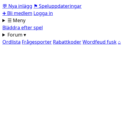
💬
Nya inlägg
⚑
Speluppdateringar
➕
Bli medlem
Logga in
☰ Meny
Bläddra efter spel
Forum ▾
Ordlista
Frågesporter
Rabattkoder
Wordfeud fusk
⌂