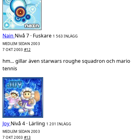
Nain
Nivå 7 · Fuskare
1 563 INLÄGG
MEDLEM SEDAN 2003
7 OKT 2003
#12
hm... gillar även starwars roughe squadron och mario
tennis
Joy
Nivå 4 · Lärling
1 201 INLÄGG
MEDLEM SEDAN 2003
7 OKT 2003
#13