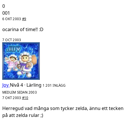
0
001
6 OKT 2003
#9
ocarina of time!! :D
7 OCT 2003
Joy
Nivå 4 · Lärling
1 201 INLÄGG
MEDLEM SEDAN 2003
7 OKT 2003
#10
Herregud vad många som tycker zelda, ännu ett tecken
på att zelda rular ;)