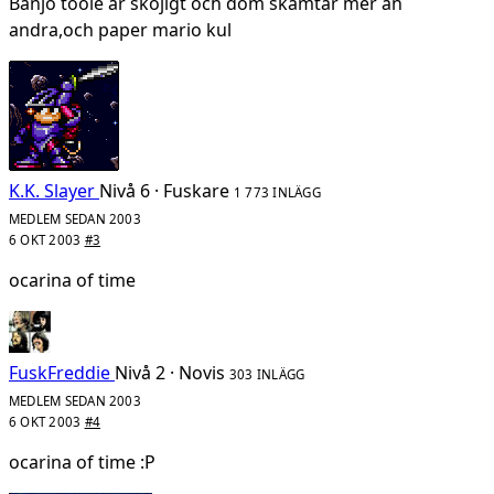
Banjo tooie är skojigt och dom skämtar mer än
andra,och paper mario kul
K.K. Slayer
Nivå 6 · Fuskare
1 773 INLÄGG
MEDLEM SEDAN 2003
6 OKT 2003
#3
ocarina of time
FuskFreddie
Nivå 2 · Novis
303 INLÄGG
MEDLEM SEDAN 2003
6 OKT 2003
#4
ocarina of time :P