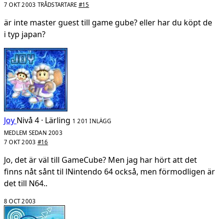
7 OKT 2003
TRÅDSTARTARE
#15
är inte master guest till game gube? eller har du köpt de
i typ japan?
Joy
Nivå 4 · Lärling
1 201 INLÄGG
MEDLEM SEDAN 2003
7 OKT 2003
#16
Jo, det är väl till GameCube? Men jag har hört att det
finns nåt sånt til lNintendo 64 också, men förmodligen är
det till N64..
8 OCT 2003