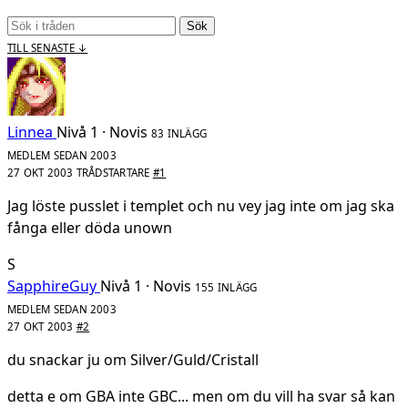
Sök
TILL SENASTE ↓
Linnea
Nivå 1 · Novis
83 INLÄGG
MEDLEM SEDAN 2003
27 OKT 2003
TRÅDSTARTARE
#1
Jag löste pusslet i templet och nu vey jag inte om jag ska
fånga eller döda unown
S
SapphireGuy
Nivå 1 · Novis
155 INLÄGG
MEDLEM SEDAN 2003
27 OKT 2003
#2
du snackar ju om Silver/Guld/Cristall
detta e om GBA inte GBC... men om du vill ha svar så kan