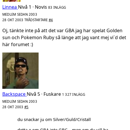
Linnea
Nivå 1 · Novis
83 INLÄGG
MEDLEM SEDAN 2003
28 OKT 2003
TRÅDSTARTARE
#4
Oj, tänkte inte på att det var GBA jag har spelat Golden
sun och Pokemon Ruby så länge att jag vant mej vi´d det
här forumet :)
Backspace
Nivå 5 · Fuskare
1 327 INLÄGG
MEDLEM SEDAN 2003
28 OKT 2003
#5
du snackar ju om Silver/Guld/Cristall
detta e om GBA inte GBC... men om du vill ha