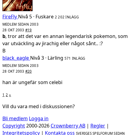
FireFly
Nivå 5 · Fuskare
2 202 INLÄGG
MEDLEM SEDAN 2003
28 OKT 2003
#19
b
, tror att det var en annan legendarisk pokemon, som
var utväckling av jirachig eller något sånt.. :?
B
black_eagle
Nivå 3 · Lärling
571 INLÄGG
MEDLEM SEDAN 2003
28 OKT 2003
#20
han är ungefär som celebi
1
2
»
Vill du vara med i diskussionen?
Bli medlem
Logga in
Copyright
2000-2026
Crownberry AB
|
Regler
|
Integritetspolicy
|
Kontakta oss
SVERIGES SPELFORUM SEDAN