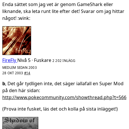
Enda sättet som jag vet är genom GameShark eller
liknande, ska leta runt lite efter det! Svarar om jag hittar
något! :wink:
FireFly
Nivå 5 · Fuskare
2 202 INLÄGG
MEDLEM SEDAN 2003
28 OKT 2003
#14
b
, Det går tydligen inte, det säger iallafall en Super Mod
på den här sidan:
http://www.pokecommunity.com/showthread.php?t=566
(Prova inte fusket, läs det och kolla på sista inlägget!)