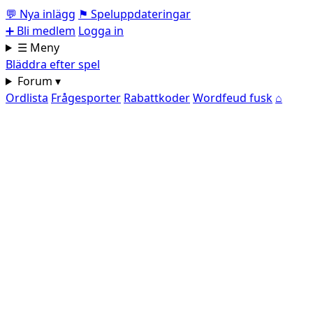
💬
Nya inlägg
⚑
Speluppdateringar
➕
Bli medlem
Logga in
☰ Meny
Bläddra efter spel
Forum ▾
Ordlista
Frågesporter
Rabattkoder
Wordfeud fusk
⌂