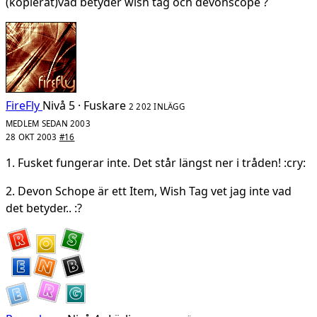
(kopierat)vad betyder wish tag och devonscope ?
FireFly
Nivå 5 · Fuskare
2 202 INLÄGG
MEDLEM SEDAN 2003
28 OKT 2003
#16
1. Fusket fungerar inte. Det står längst ner i tråden! :cry:
2. Devon Schope är ett Item, Wish Tag vet jag inte vad
det betyder.. :?