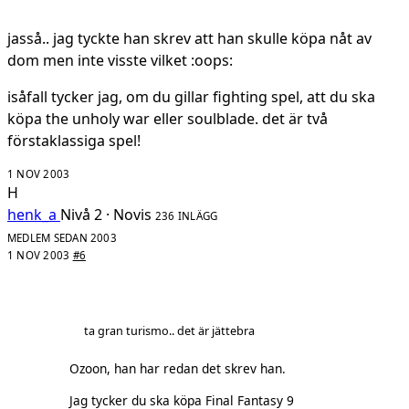
jasså.. jag tyckte han skrev att han skulle köpa nåt av
dom men inte visste vilket :oops:
isåfall tycker jag, om du gillar fighting spel, att du ska
köpa the unholy war eller soulblade. det är två
förstaklassiga spel!
1 NOV 2003
H
henk_a
Nivå 2 · Novis
236 INLÄGG
MEDLEM SEDAN 2003
1 NOV 2003
#6
ta gran turismo.. det är jättebra
Ozoon, han har redan det skrev han.
Jag tycker du ska köpa Final Fantasy 9