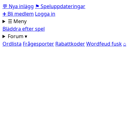
💬
Nya inlägg
⚑
Speluppdateringar
➕
Bli medlem
Logga in
☰ Meny
Bläddra efter spel
Forum ▾
Ordlista
Frågesporter
Rabattkoder
Wordfeud fusk
⌂