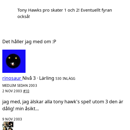
Tony Hawks pro skater 1 och 2! Eventuellt fyran
också!
Det håller jag med om :P
rinosaur
Nivå 3 · Lärling
530 INLÄGG
MEDLEM SEDAN 2003
2 NOV 2003
#10
jag med, jag älskar alla tony hawk's spel! utom 3 den är
dålig! min åsikt...
9 NOV 2003