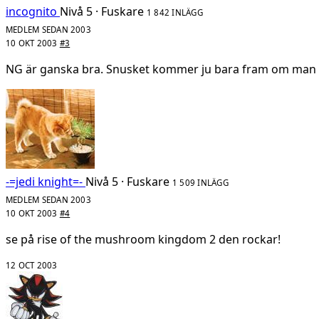
incognito
Nivå 5 · Fuskare
1 842 INLÄGG
MEDLEM SEDAN 2003
10 OKT 2003
#3
NG är ganska bra. Snusket kommer ju bara fram om man 
-=jedi knight=-
Nivå 5 · Fuskare
1 509 INLÄGG
MEDLEM SEDAN 2003
10 OKT 2003
#4
se på rise of the mushroom kingdom 2 den rockar!
12 OCT 2003