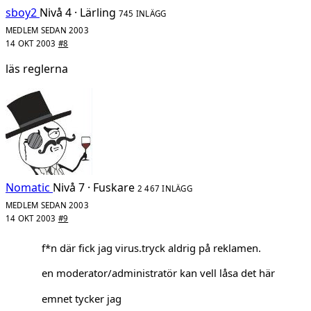
sboy2
Nivå 4 · Lärling
745 INLÄGG
MEDLEM SEDAN 2003
14 OKT 2003
#8
läs reglerna
Nomatic
Nivå 7 · Fuskare
2 467 INLÄGG
MEDLEM SEDAN 2003
14 OKT 2003
#9
f*n där fick jag virus.tryck aldrig på reklamen.
en moderator/administratör kan vell låsa det här
emnet tycker jag