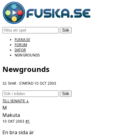
Sök
FUSKA.SE
FORUM
DATOR
NEWGROUNDS
Newgrounds
32 SVAR · STARTAD
10 OCT 2003
Sök
TILL SENASTE ↓
M
Makuta
10 OKT 2003
#1
En bra sida är