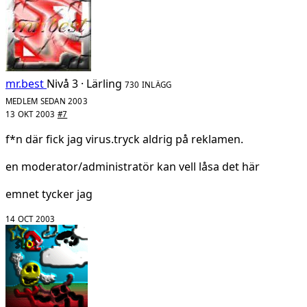
mr.best
Nivå 3 · Lärling
730 INLÄGG
MEDLEM SEDAN 2003
13 OKT 2003
#7
f*n där fick jag virus.tryck aldrig på reklamen.
en moderator/administratör kan vell låsa det här
emnet tycker jag
14 OCT 2003