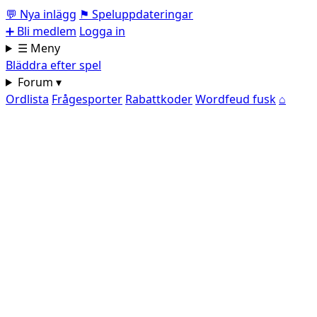
💬
Nya inlägg
⚑
Speluppdateringar
➕
Bli medlem
Logga in
☰ Meny
Bläddra efter spel
Forum ▾
Ordlista
Frågesporter
Rabattkoder
Wordfeud fusk
⌂