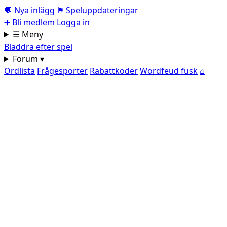
💬
Nya inlägg
⚑
Speluppdateringar
➕
Bli medlem
Logga in
☰ Meny
Bläddra efter spel
Forum ▾
Ordlista
Frågesporter
Rabattkoder
Wordfeud fusk
⌂