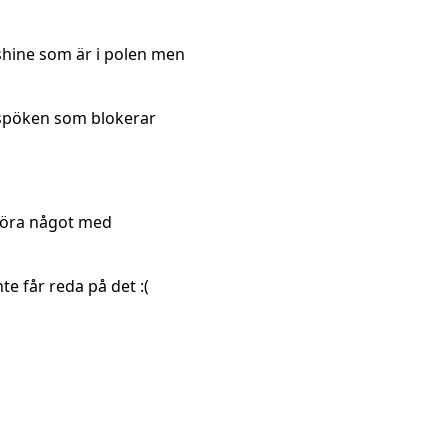
shine som är i polen men
 spöken som blokerar
göra något med
e får reda på det :(