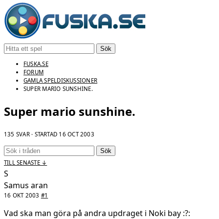
Sök
FUSKA.SE
FORUM
GAMLA SPELDISKUSSIONER
SUPER MARIO SUNSHINE.
Super mario sunshine.
135 SVAR · STARTAD
16 OCT 2003
Sök
TILL SENASTE ↓
S
Samus aran
16 OKT 2003
#1
Vad ska man göra på andra updraget i Noki bay :?: