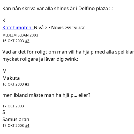
Kan nån skriva var alla shines är i Delfino plaza :!:
K
Kotchimotchi
Nivå 2 · Novis
255 INLÄGG
MEDLEM SEDAN 2003
16 OKT 2003
#2
Vad är det för roligt om man vill ha hjälp med alla spel klar
mycket roligare ja låvar dig :wink:
M
Makuta
16 OKT 2003
#3
men ibland måste man ha hjälp... eller?
17 OCT 2003
S
Samus aran
17 OKT 2003
#4