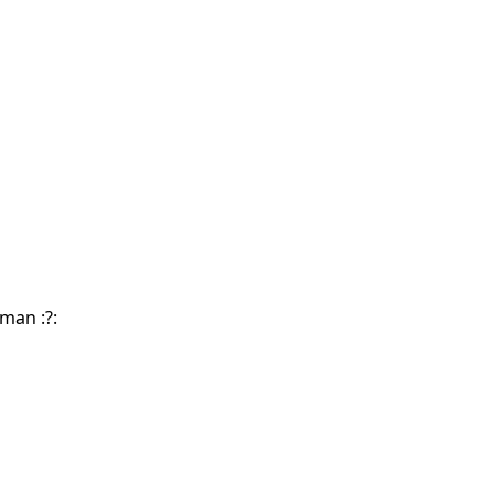
man :?: