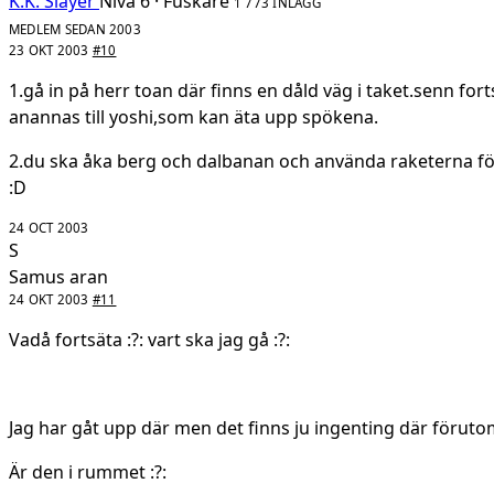
K.K. Slayer
Nivå 6 · Fuskare
1 773 INLÄGG
MEDLEM SEDAN 2003
23 OKT 2003
#10
1.gå in på herr toan där finns en dåld väg i taket.senn forts
anannas till yoshi,som kan äta upp spökena.
2.du ska åka berg och dalbanan och använda raketerna för
:D
24 OCT 2003
S
Samus aran
24 OKT 2003
#11
Vadå fortsäta :?: vart ska jag gå :?:
Jag har gåt upp där men det finns ju ingenting där föruto
Är den i rummet :?: