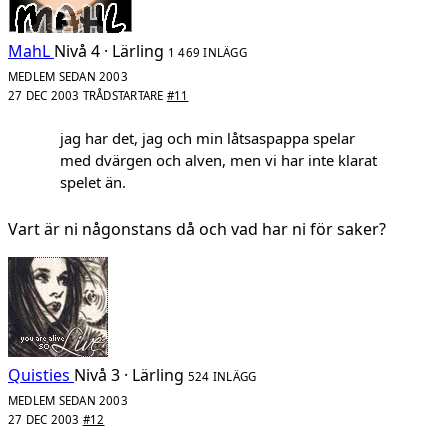
MahL
Nivå 4 · Lärling
1 469 INLÄGG
MEDLEM SEDAN 2003
27 DEC 2003
TRÅDSTARTARE
#11
jag har det, jag och min låtsaspappa spelar
med dvärgen och alven, men vi har inte klarat
spelet än.
Vart är ni någonstans då och vad har ni för saker?
Quisties
Nivå 3 · Lärling
524 INLÄGG
MEDLEM SEDAN 2003
27 DEC 2003
#12