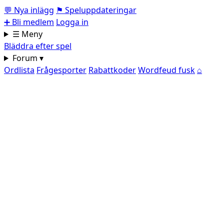
💬
Nya inlägg
⚑
Speluppdateringar
➕
Bli medlem
Logga in
☰ Meny
Bläddra efter spel
Forum ▾
Ordlista
Frågesporter
Rabattkoder
Wordfeud fusk
⌂