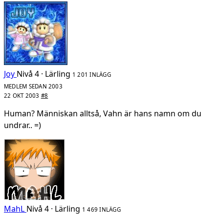
Joy
Nivå 4 · Lärling
1 201 INLÄGG
MEDLEM SEDAN 2003
22 OKT 2003
#8
Human? Människan alltså, Vahn är hans namn om du
undrar.. =)
MahL
Nivå 4 · Lärling
1 469 INLÄGG