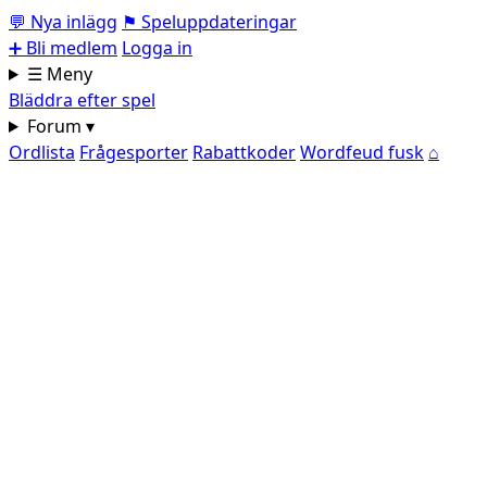
💬
Nya inlägg
⚑
Speluppdateringar
➕
Bli medlem
Logga in
☰ Meny
Bläddra efter spel
Forum ▾
Ordlista
Frågesporter
Rabattkoder
Wordfeud fusk
⌂