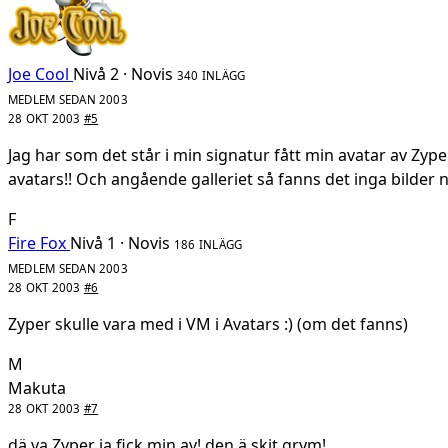
Joe Cool
Nivå 2 · Novis
340 INLÄGG
MEDLEM SEDAN 2003
28 OKT 2003
#5
Jag har som det står i min signatur fått min avatar av Zype
avatars!! Och angående galleriet så fanns det inga bilder nä
F
Fire Fox
Nivå 1 · Novis
186 INLÄGG
MEDLEM SEDAN 2003
28 OKT 2003
#6
Zyper skulle vara med i VM i Avatars :) (om det fanns)
M
Makuta
28 OKT 2003
#7
dä va Zyper ja fick min av! den ä skit grym!