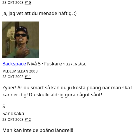
28 OKT 2003
#10
Ja, jag vet att du menade häftig. :)
Backspace
Nivå 5 · Fuskare
1 327 INLÄGG
MEDLEM SEDAN 2003
28 OKT 2003
#11
Zyper! Är du smart så kan du ju kosta poäng när man ska 
känner dig! Du skulle aldrig göra något sånt!
S
Sandkaka
28 OKT 2003
#12
Man kan inte ge poäng längre!!!