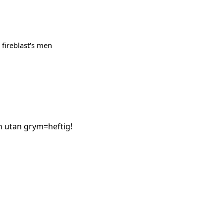
 fireblast's men
n utan grym=heftig!