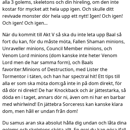
alla 3 golems, skeletons och din hireling, om den inte
kostar för mycket att hela upp igen. Och skulle ditt
revivade monster dör hela upp ett nytt! Igen! Och igen!
Och igen! Och igen...
När du kommit till Akt V så ska du inte leta upp Baal så
fort du kan, för du måste möta, Fallen Shaman minions,
Unraveller minions, Council Member minions, och
Venom Lord minions (dom kanske inte heter Venom
Lord men de har samma form), och Baals
favoriter:Minions of Destruction, med Lister the
Tormentor i täten, och han har spectral hit! Ett tips till
alla er som ska möta dom:gå inte in på dom direkt, för
då dör ni direkt! De har Knockback och är jättestarka, så
döda en i taget, annars dör ni, även om ni har en barbar
med whirlwind! En jättebra Sorceress kan kanske klara
dom, men håll er undan från dom!
Du samus aran ska absolut hålla dig undan och låta dina
golems och skeletons sköta allt. En grej du kan göra ifall