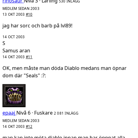
rinosaur
Nivå 3 · Lärling
530 INLÄGG
MEDLEM SEDAN 2003
13 OKT 2003
#10
jag har sorc och barb på lvl89!
14 OCT 2003
S
Samus aran
14 OKT 2003
#11
OK, men måste man döda Diablo medans man öpnar
dom där "Seals" :?:
epaaj
Nivå 6 · Fuskare
2 081 INLÄGG
MEDLEM SEDAN 2003
14 OKT 2003
#12
man kan inte möta diablo innan man har öppnat alla