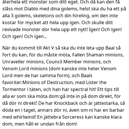
återhela ett monster som ditt eget. Och då kan den få
slåss mot Diablo med dina golems, helst ska du ha ett på
alla 3 golems, skeletons och din hireling, om den inte
kostar för mycket att hela upp igen. Och skulle ditt
revivade monster dör hela upp ett nytt! Igen! Och igen!
Och igen! Och igen...
När du kommit till Akt V så ska du inte leta upp Baal så
fort du kan, för du måste möta, Fallen Shaman minions,
Unraveller minions, Council Member minions, och
Venom Lord minions (dom kanske inte heter Venom
Lord men de har samma form), och Baals
favoriter:Minions of Destruction, med Lister the
Tormentor i täten, och han har spectral hit! Ett tips till
alla er som ska möta dom:gå inte in på dom direkt, för
då dör ni direkt! De har Knockback och är jättestarka, så
döda en i taget, annars dör ni, även om ni har en barbar
med whirlwind! En jättebra Sorceress kan kanske klara
dom, men håll er undan från dom!