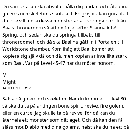
Du samus aran ska absolut hålla dig undan och låta dina
golems och skeletons sköta allt. En grej du kan göra ifall
du inte vill möta dessa monster, är att springa bort från
Baals throneroom så att de följer efter. Stanna inte!
Spring, och sedan ska du springa tillbaks till
throneroomet, och då ska Baal ha gått in i Portalen till
Worldstone chamber. Kom ihåg att Baal komer att
kopiera sig själv då och då, men kopian är inte lika stark
som Baal. Var på Level 45-47 när du möter honom.
M
Might
14 OKT 2003
#17
Satsa på golem och skeleton. När du kommer till levl 30
så ska du ta på antingen bone spirit, revive, fire golem,
eller en curse. Jag skulle ta på revive, för då kan du
återhela ett monster som ditt eget. Och då kan den få
slåss mot Diablo med dina golems, helst ska du ha ett på