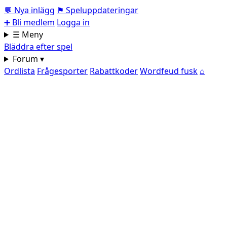
💬
Nya inlägg
⚑
Speluppdateringar
➕
Bli medlem
Logga in
☰ Meny
Bläddra efter spel
Forum ▾
Ordlista
Frågesporter
Rabattkoder
Wordfeud fusk
⌂