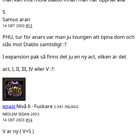
S
Samus aran
14 OKT 2003
#13
PHU, tur för anars var man ju tvungen att öpna dom och
slås mot Diablo samtidigt :?
I expansion pak så finns det ju en ny act, vilken är det
act, I, II, III, IV eller V :?:
epaaj
Nivå 6 · Fuskare
2 081 INLÄGG
MEDLEM SEDAN 2003
14 OKT 2003
#14
V är ny ( V=5 )