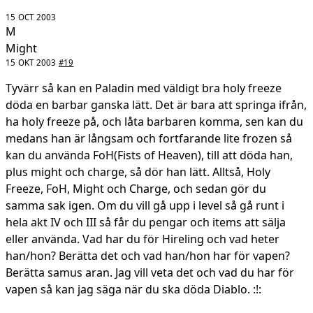
15 OCT 2003
M
Might
15 OKT 2003
#19
Tyvärr så kan en Paladin med väldigt bra holy freeze
döda en barbar ganska lätt. Det är bara att springa ifrån,
ha holy freeze på, och låta barbaren komma, sen kan du
medans han är långsam och fortfarande lite frozen så
kan du använda FoH(Fists of Heaven), till att döda han,
plus might och charge, så dör han lätt. Alltså, Holy
Freeze, FoH, Might och Charge, och sedan gör du
samma sak igen. Om du vill gå upp i level så gå runt i
hela akt IV och III så får du pengar och items att sälja
eller använda. Vad har du för Hireling och vad heter
han/hon? Berätta det och vad han/hon har för vapen?
Berätta samus aran. Jag vill veta det och vad du har för
vapen så kan jag säga när du ska döda Diablo. :!: