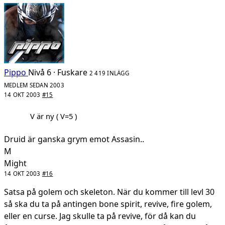
Pippo
Nivå 6 · Fuskare
2 419 INLÄGG
MEDLEM SEDAN 2003
14 OKT 2003
#15
V är ny ( V=5 )
Druid är ganska grym emot Assasin..
M
Might
14 OKT 2003
#16
Satsa på golem och skeleton. När du kommer till levl 30
så ska du ta på antingen bone spirit, revive, fire golem,
eller en curse. Jag skulle ta på revive, för då kan du