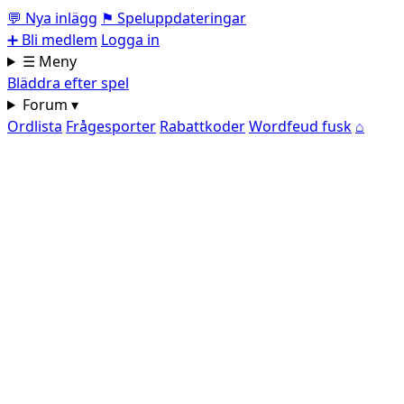
💬
Nya inlägg
⚑
Speluppdateringar
➕
Bli medlem
Logga in
☰ Meny
Bläddra efter spel
Forum ▾
Ordlista
Frågesporter
Rabattkoder
Wordfeud fusk
⌂