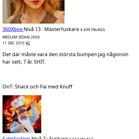
360Xbox
Nivå 13 · Mästerfuskare
4 409 INLÄGG
MEDLEM SEDAN 2008
11 DEC 2010
#2
Det där måste vara den största bumpen jag någonsin
har sett, 7 år. SHIT.
OnT: Shack och Fia med Knuff
Satisfaction
Nivå 7 · Fuskare