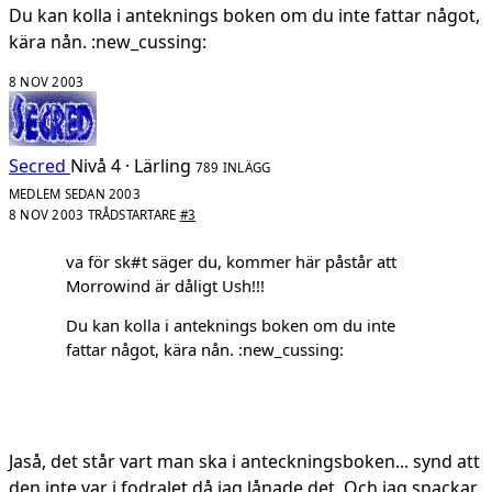
Du kan kolla i anteknings boken om du inte fattar något,
kära nån. :new_cussing:
8 NOV 2003
Secred
Nivå 4 · Lärling
789 INLÄGG
MEDLEM SEDAN 2003
8 NOV 2003
TRÅDSTARTARE
#3
va för sk#t säger du, kommer här påstår att
Morrowind är dåligt Ush!!!
Du kan kolla i anteknings boken om du inte
fattar något, kära nån. :new_cussing:
Jaså, det står vart man ska i anteckningsboken... synd att
den inte var i fodralet då jag lånade det. Och jag snackar