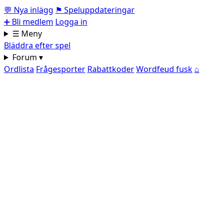
💬
Nya inlägg
⚑
Speluppdateringar
➕
Bli medlem
Logga in
☰ Meny
Bläddra efter spel
Forum ▾
Ordlista
Frågesporter
Rabattkoder
Wordfeud fusk
⌂