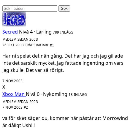
Sök
Secred
Nivå 4 · Lärling
789 INLÄGG
MEDLEM SEDAN 2003
26 OKT 2003
TRÅDSTARTARE
#1
Har ni spelat det nån gång. Det har jag och jag gillade
inte det särskilt mycket. Jag fattade ingenting om vars
jag skulle. Det var så rörigt.
7 NOV 2003
X
Xbox Man
Nivå 0 · Nykomling
18 INLÄGG
MEDLEM SEDAN 2003
7 NOV 2003
#2
va för sk#t säger du, kommer här påstår att Morrowind
är dåligt Ush!!!