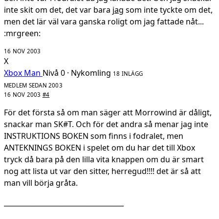
inte skit om det, det var bara
jag
som inte tyckte om det,
men det lär väl vara ganska roligt om jag fattade nåt...
:mrgreen:
16 NOV 2003
X
Xbox Man
Nivå 0 · Nykomling
18 INLÄGG
MEDLEM SEDAN 2003
16 NOV 2003
#4
För det första så om man säger att Morrowind är dåligt,
snackar man SK#T. Och för det andra så menar jag inte
INSTRUKTIONS BOKEN som finns i fodralet, men
ANTEKNINGS BOKEN i spelet om du har det till Xbox
tryck då bara på den lilla vita knappen om du är smart
nog att lista ut var den sitter, herregud!!!! det är så att
man vill börja gråta.
___________________________________