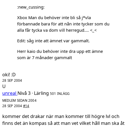
:new_cussing:
Xbox Man du behöver inte bli så j*vla
förbannade bara för att nån inte tycker som du
alla får tycka va dom vill herregud.... <_<
Edit: såg inte att ämnet var gammalt.
Herr kaio du behöver inte dra upp ett ämne
som är 7 månader gammalt
oki! :D
28 SEP 2004
U
unreal
Nivå 3 · Lärling
501 INLÄGG
MEDLEM SEDAN 2004
28 SEP 2004
#14
kommer det drakar när man kommer till högre lvl och
finns det än kompas så att man vet vilket håll man ska åt