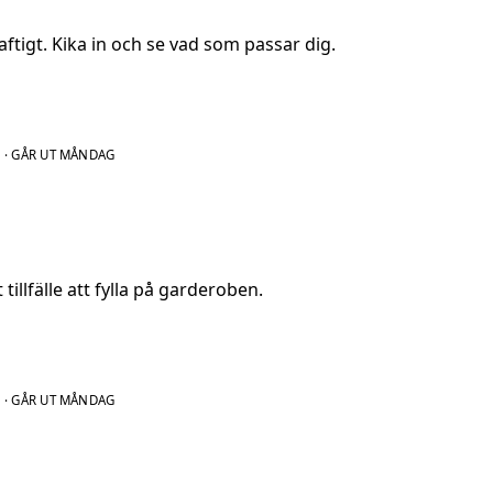
ftigt. Kika in och se vad som passar dig.
N
·
GÅR UT MÅNDAG
tillfälle att fylla på garderoben.
N
·
GÅR UT MÅNDAG