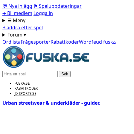
💬
Nya inlägg
⚑
Speluppdateringar
➕
Bli medlem
Logga in
☰ Meny
Bläddra efter spel
Forum ▾
Ordlista
Frågesporter
Rabattkoder
Wordfeud fusk
⌂
Sök
FUSKA.SE
RABATTKODER
JD SPORTS SE
Urban streetwear & underkläder - guider.