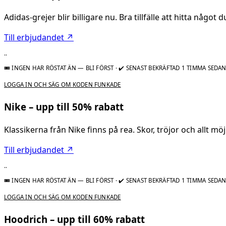
Adidas-grejer blir billigare nu. Bra tillfälle att hitta något du
Till erbjudandet ↗
..
🎟 INGEN HAR RÖSTAT ÄN — BLI FÖRST
·
✔ SENAST BEKRÄFTAD 1 TIMMA SEDA
LOGGA IN OCH SÄG OM KODEN FUNKADE
Nike – upp till 50% rabatt
Klassikerna från Nike finns på rea. Skor, tröjor och allt möj
Till erbjudandet ↗
..
🎟 INGEN HAR RÖSTAT ÄN — BLI FÖRST
·
✔ SENAST BEKRÄFTAD 1 TIMMA SEDA
LOGGA IN OCH SÄG OM KODEN FUNKADE
Hoodrich – upp till 60% rabatt