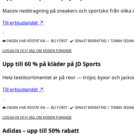
Massiv neddragning på sneakers och sportsko från olika 
Till erbjudandet ↗
..
🎟 INGEN HAR RÖSTAT ÄN — BLI FÖRST
·
✔ SENAST BEKRÄFTAD 1 TIMMA SEDA
LOGGA IN OCH SÄG OM KODEN FUNKADE
Upp till 60 % på kläder på JD Sports
Hela textilsortimentet är på reor — tröjor, byxor och jackor
Till erbjudandet ↗
..
🎟 INGEN HAR RÖSTAT ÄN — BLI FÖRST
·
✔ SENAST BEKRÄFTAD 1 TIMMA SEDA
LOGGA IN OCH SÄG OM KODEN FUNKADE
Adidas – upp till 50% rabatt