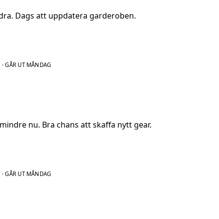
dra. Dags att uppdatera garderoben.
N
·
GÅR UT MÅNDAG
indre nu. Bra chans att skaffa nytt gear.
N
·
GÅR UT MÅNDAG