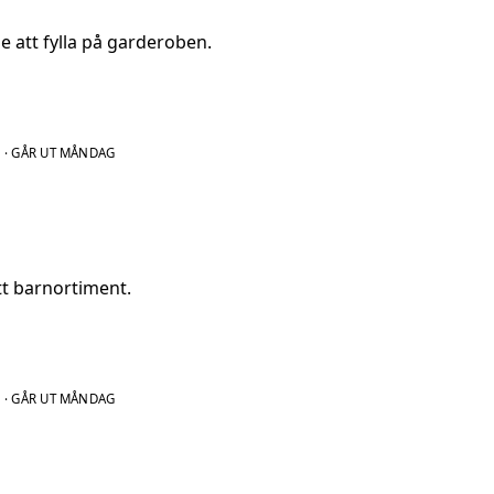
le att fylla på garderoben.
N
·
GÅR UT MÅNDAG
tt barnortiment.
N
·
GÅR UT MÅNDAG