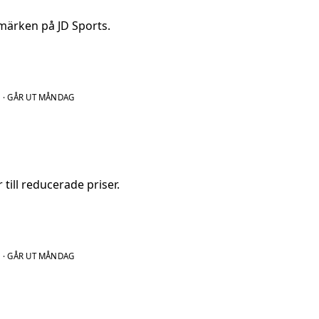
märken på JD Sports.
N
·
GÅR UT MÅNDAG
 till reducerade priser.
N
·
GÅR UT MÅNDAG