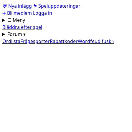
💬
Nya inlägg
⚑
Speluppdateringar
➕
Bli medlem
Logga in
☰ Meny
Bläddra efter spel
Forum ▾
Ordlista
Frågesporter
Rabattkoder
Wordfeud fusk
⌂