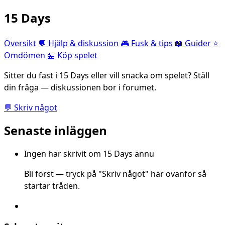
15 Days
Översikt
💬 Hjälp & diskussion
🎮 Fusk & tips
📖 Guider
⭐
Omdömen
🏪 Köp spelet
Sitter du fast i 15 Days eller vill snacka om spelet? Ställ
din fråga — diskussionen bor i forumet.
💬 Skriv något
Senaste inläggen
Ingen har skrivit om 15 Days ännu
Bli först — tryck på "Skriv något" här ovanför så
startar tråden.