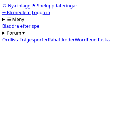
💬
Nya inlägg
⚑
Speluppdateringar
➕
Bli medlem
Logga in
☰ Meny
Bläddra efter spel
Forum ▾
Ordlista
Frågesporter
Rabattkoder
Wordfeud fusk
⌂