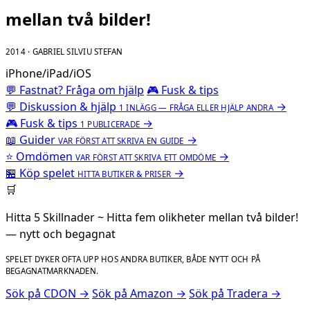
mellan två bilder!
2014 · GABRIEL SILVIU STEFAN
iPhone/iPad/iOS
💬 Fastnat? Fråga om hjälp
🎮 Fusk & tips
💬
Diskussion & hjälp
→
1 INLÄGG — FRÅGA ELLER HJÄLP ANDRA
🎮
Fusk & tips
→
1 PUBLICERADE
📖
Guider
→
VAR FÖRST ATT SKRIVA EN GUIDE
⭐
Omdömen
→
VAR FÖRST ATT SKRIVA ETT OMDÖME
🏪
Köp spelet
→
HITTA BUTIKER & PRISER
🛒
Hitta 5 Skillnader ~ Hitta fem olikheter mellan två bilder!
— nytt och begagnat
SPELET DYKER OFTA UPP HOS ANDRA BUTIKER, BÅDE NYTT OCH PÅ
BEGAGNATMARKNADEN.
Sök på CDON →
Sök på Amazon →
Sök på Tradera →