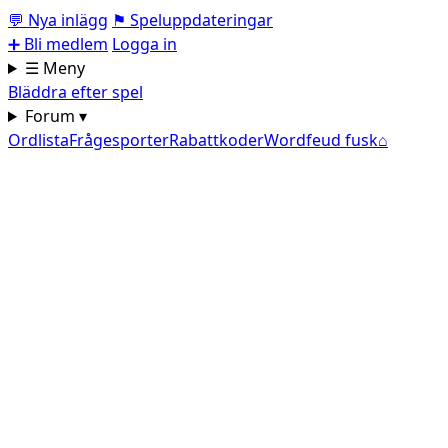
💬
Nya inlägg
⚑
Speluppdateringar
➕
Bli medlem
Logga in
☰ Meny
Bläddra efter spel
Forum ▾
Ordlista
Frågesporter
Rabattkoder
Wordfeud fusk
⌂