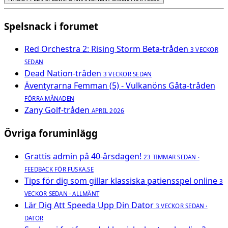
Spelsnack i forumet
Red Orchestra 2: Rising Storm Beta-tråden
3 VECKOR
SEDAN
Dead Nation-tråden
3 VECKOR SEDAN
Äventyrarna Femman (5) - Vulkanöns Gåta-tråden
FÖRRA MÅNADEN
Zany Golf-tråden
APRIL 2026
Övriga foruminlägg
Grattis admin på 40-årsdagen!
23 TIMMAR SEDAN ·
FEEDBACK FÖR FUSKA.SE
Tips för dig som gillar klassiska patiensspel online
3
VECKOR SEDAN · ALLMÄNT
Lär Dig Att Speeda Upp Din Dator
3 VECKOR SEDAN ·
DATOR