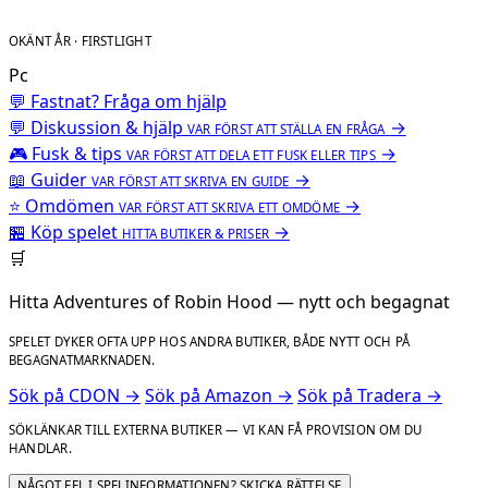
OKÄNT ÅR · FIRSTLIGHT
Pc
💬 Fastnat? Fråga om hjälp
💬
Diskussion & hjälp
→
VAR FÖRST ATT STÄLLA EN FRÅGA
🎮
Fusk & tips
→
VAR FÖRST ATT DELA ETT FUSK ELLER TIPS
📖
Guider
→
VAR FÖRST ATT SKRIVA EN GUIDE
⭐
Omdömen
→
VAR FÖRST ATT SKRIVA ETT OMDÖME
🏪
Köp spelet
→
HITTA BUTIKER & PRISER
🛒
Hitta Adventures of Robin Hood — nytt och begagnat
SPELET DYKER OFTA UPP HOS ANDRA BUTIKER, BÅDE NYTT OCH PÅ
BEGAGNATMARKNADEN.
Sök på CDON →
Sök på Amazon →
Sök på Tradera →
SÖKLÄNKAR TILL EXTERNA BUTIKER — VI KAN FÅ PROVISION OM DU
HANDLAR.
NÅGOT FEL I SPELINFORMATIONEN? SKICKA RÄTTELSE