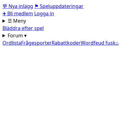
💬
Nya inlägg
⚑
Speluppdateringar
➕
Bli medlem
Logga in
☰ Meny
Bläddra efter spel
Forum ▾
Ordlista
Frågesporter
Rabattkoder
Wordfeud fusk
⌂