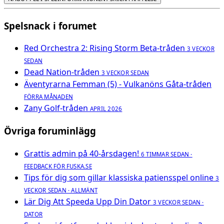
Spelsnack i forumet
Red Orchestra 2: Rising Storm Beta-tråden
3 VECKOR
SEDAN
Dead Nation-tråden
3 VECKOR SEDAN
Äventyrarna Femman (5) - Vulkanöns Gåta-tråden
FÖRRA MÅNADEN
Zany Golf-tråden
APRIL 2026
Övriga foruminlägg
Grattis admin på 40-årsdagen!
6 TIMMAR SEDAN ·
FEEDBACK FÖR FUSKA.SE
Tips för dig som gillar klassiska patiensspel online
3
VECKOR SEDAN · ALLMÄNT
Lär Dig Att Speeda Upp Din Dator
3 VECKOR SEDAN ·
DATOR