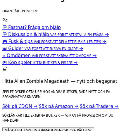
OKÄNT ÅR · POMPOM
Pc
💬 Fastnat? Fråga om hjälp
💬
Diskussion & hjälp
→
VAR FÖRST ATT STÄLLA EN FRÅGA
🎮
Fusk & tips
→
VAR FÖRST ATT DELA ETT FUSK ELLER TIPS
📖
Guider
→
VAR FÖRST ATT SKRIVA EN GUIDE
⭐
Omdömen
→
VAR FÖRST ATT SKRIVA ETT OMDÖME
🏪
Köp spelet
→
HITTA BUTIKER & PRISER
🛒
Hitta Alien Zombie Megadeath — nytt och begagnat
SPELET DYKER OFTA UPP HOS ANDRA BUTIKER, BÅDE NYTT OCH PÅ
BEGAGNATMARKNADEN.
Sök på CDON →
Sök på Amazon →
Sök på Tradera →
SÖKLÄNKAR TILL EXTERNA BUTIKER — VI KAN FÅ PROVISION OM DU
HANDLAR.
NÅGOT FEL I SPELINFORMATIONEN? SKICKA RÄTTELSE