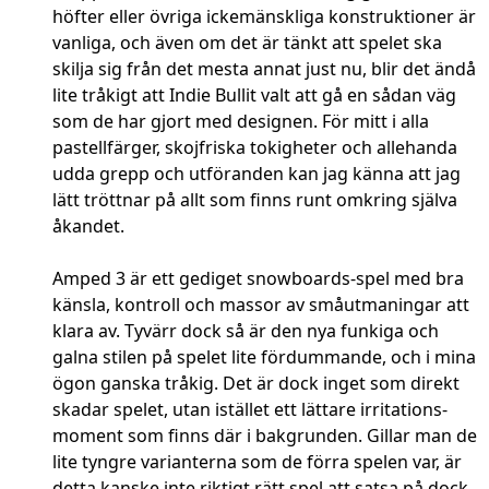
höfter eller övriga ickemänskliga konstruktioner är
vanliga, och även om det är tänkt att spelet ska
skilja sig från det mesta annat just nu, blir det ändå
lite tråkigt att Indie Bullit valt att gå en sådan väg
som de har gjort med designen. För mitt i alla
pastellfärger, skojfriska tokigheter och allehanda
udda grepp och utföranden kan jag känna att jag
lätt tröttnar på allt som finns runt omkring själva
åkandet.
Amped 3 är ett gediget snowboards-spel med bra
känsla, kontroll och massor av småutmaningar att
klara av. Tyvärr dock så är den nya funkiga och
galna stilen på spelet lite fördummande, och i mina
ögon ganska tråkig. Det är dock inget som direkt
skadar spelet, utan istället ett lättare irritations-
moment som finns där i bakgrunden. Gillar man de
lite tyngre varianterna som de förra spelen var, är
detta kanske inte riktigt rätt spel att satsa på dock,