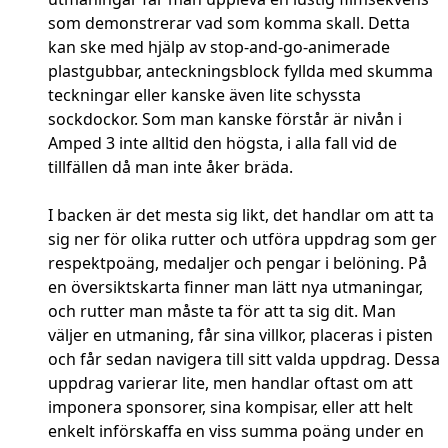
som demonstrerar vad som komma skall. Detta
kan ske med hjälp av stop-and-go-animerade
plastgubbar, anteckningsblock fyllda med skumma
teckningar eller kanske även lite schyssta
sockdockor. Som man kanske förstår är nivån i
Amped 3 inte alltid den högsta, i alla fall vid de
tillfällen då man inte åker bräda.
I backen är det mesta sig likt, det handlar om att ta
sig ner för olika rutter och utföra uppdrag som ger
respektpoäng, medaljer och pengar i belöning. På
en översiktskarta finner man lätt nya utmaningar,
och rutter man måste ta för att ta sig dit. Man
väljer en utmaning, får sina villkor, placeras i pisten
och får sedan navigera till sitt valda uppdrag. Dessa
uppdrag varierar lite, men handlar oftast om att
imponera sponsorer, sina kompisar, eller att helt
enkelt införskaffa en viss summa poäng under en