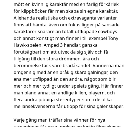
mött en kvinnlig karaktär med en farlig förkärlek
för klippböcker får man skapa sin egna karaktär.
Allehanda realistiska och extravaganta varianter
finns att hämta, även om fokus ligger på sansade
karaktärer snarare än totalt utflippade cowboys
och annat konstigt man finner i till exempel Tony
Hawk-spelen. Amped 3 handlar, ganska
förutsägbart om att utveckla sig själv och få
tillgång till den stora drömmen, ära och
berömmelse tack vare brädåkandet. Vännerna man
omger sig med är en bråkig skara galningar, den
ena mer utflippad än den andra, något som blir
mer och mer tydligt under spelets gång. Här finner
man bland annat en andlige killen, playern, och
flera andra jobbiga stereotyper som i de olika
mellansekvenserna får utlopp för sina galenskaper.
Varje gång man träffar sina vänner för nya
utmaningar får man uppleva en lustig filmsekvens