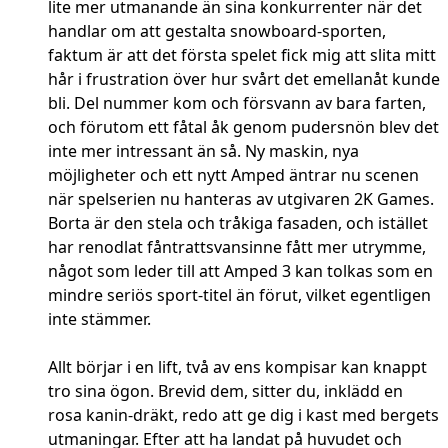
lite mer utmanande än sina konkurrenter när det
handlar om att gestalta snowboard-sporten,
faktum är att det första spelet fick mig att slita mitt
hår i frustration över hur svårt det emellanåt kunde
bli. Del nummer kom och försvann av bara farten,
och förutom ett fåtal åk genom pudersnön blev det
inte mer intressant än så. Ny maskin, nya
möjligheter och ett nytt Amped äntrar nu scenen
när spelserien nu hanteras av utgivaren 2K Games.
Borta är den stela och tråkiga fasaden, och istället
har renodlat fåntrattsvansinne fått mer utrymme,
något som leder till att Amped 3 kan tolkas som en
mindre seriös sport-titel än förut, vilket egentligen
inte stämmer.
Allt börjar i en lift, två av ens kompisar kan knappt
tro sina ögon. Brevid dem, sitter du, inklädd en
rosa kanin-dräkt, redo att ge dig i kast med bergets
utmaningar. Efter att ha landat på huvudet och