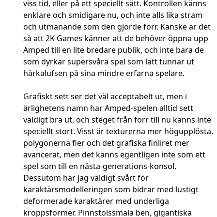
viss tid, eller på ett speciellt sätt. Kontrollen känns
enklare och smidigare nu, och inte alls lika stram
och utmanande som den gjorde förr. Kanske är det
så att 2K Games känner att de behöver öppna upp
Amped till en lite bredare publik, och inte bara de
som dyrkar supersvåra spel som lätt tunnar ut
hårkalufsen på sina mindre erfarna spelare.
Grafiskt sett ser det väl acceptabelt ut, men i
ärlighetens namn har Amped-spelen alltid sett
väldigt bra ut, och steget från förr till nu känns inte
speciellt stort. Visst är texturerna mer högupplösta,
polygonerna fler och det grafiska finliret mer
avancerat, men det känns egentligen inte som ett
spel som till en nästa-generations-konsol.
Dessutom har jag väldigt svårt för
karaktärsmodelleringen som bidrar med lustigt
deformerade karaktärer med underliga
kroppsformer. Pinnstolssmala ben, gigantiska