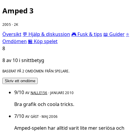
Amped 3
2005 · 2K
Översikt
💬 Hjälp & diskussion
🎮 Fusk & tips
📖 Guider
⭐
Omdömen
🏪 Köp spelet
8
8 av 10 i snittbetyg
BASERAT PÅ 2 OMDÖMEN FRÅN SPELARE.
Skriv ett omdöme
9/10
AV
NALLE156
· JANUARI 2010
Bra grafik och coola tricks.
7/10
AV GÄST · MAJ 2006
Amped-spelen har alltid varit lite mer seriösa och