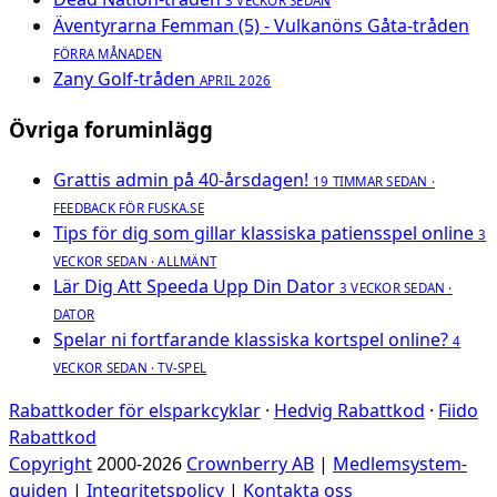
3 VECKOR SEDAN
Äventyrarna Femman (5) - Vulkanöns Gåta-tråden
FÖRRA MÅNADEN
Zany Golf-tråden
APRIL 2026
Övriga foruminlägg
Grattis admin på 40-årsdagen!
19 TIMMAR SEDAN ·
FEEDBACK FÖR FUSKA.SE
Tips för dig som gillar klassiska patiensspel online
3
VECKOR SEDAN · ALLMÄNT
Lär Dig Att Speeda Upp Din Dator
3 VECKOR SEDAN ·
DATOR
Spelar ni fortfarande klassiska kortspel online?
4
VECKOR SEDAN · TV-SPEL
Rabattkoder för elsparkcyklar
·
Hedvig Rabattkod
·
Fiido
Rabattkod
Copyright
2000-2026
Crownberry AB
|
Medlemsystem-
guiden
|
Integritetspolicy
|
Kontakta oss