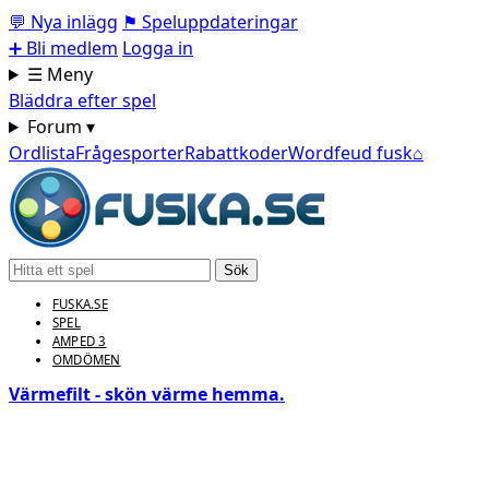
💬
Nya inlägg
⚑
Speluppdateringar
➕
Bli medlem
Logga in
☰ Meny
Bläddra efter spel
Forum ▾
Ordlista
Frågesporter
Rabattkoder
Wordfeud fusk
⌂
Sök
FUSKA.SE
SPEL
AMPED 3
OMDÖMEN
Värmefilt - skön värme hemma.