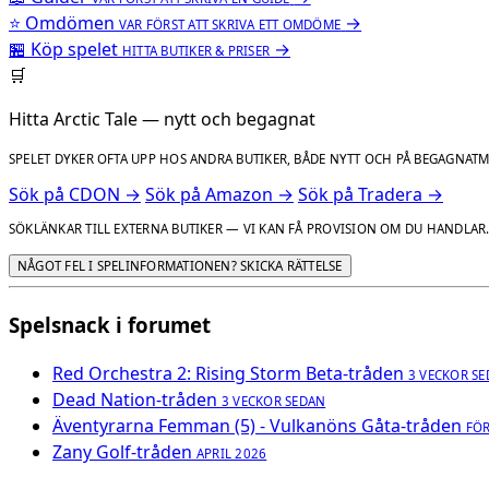
⭐
Omdömen
→
VAR FÖRST ATT SKRIVA ETT OMDÖME
🏪
Köp spelet
→
HITTA BUTIKER & PRISER
🛒
Hitta Arctic Tale — nytt och begagnat
SPELET DYKER OFTA UPP HOS ANDRA BUTIKER, BÅDE NYTT OCH PÅ BEGAGNAT
Sök på CDON →
Sök på Amazon →
Sök på Tradera →
SÖKLÄNKAR TILL EXTERNA BUTIKER — VI KAN FÅ PROVISION OM DU HANDLAR
NÅGOT FEL I SPELINFORMATIONEN? SKICKA RÄTTELSE
Spelsnack i forumet
Red Orchestra 2: Rising Storm Beta-tråden
3 VECKOR S
Dead Nation-tråden
3 VECKOR SEDAN
Äventyrarna Femman (5) - Vulkanöns Gåta-tråden
FÖ
Zany Golf-tråden
APRIL 2026