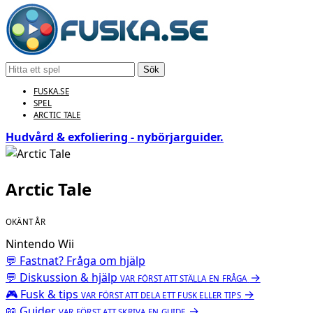
Sök
FUSKA.SE
SPEL
ARCTIC TALE
Hudvård & exfoliering - nybörjarguider.
Arctic Tale
OKÄNT ÅR
Nintendo Wii
💬 Fastnat? Fråga om hjälp
💬
Diskussion & hjälp
→
VAR FÖRST ATT STÄLLA EN FRÅGA
🎮
Fusk & tips
→
VAR FÖRST ATT DELA ETT FUSK ELLER TIPS
📖
Guider
→
VAR FÖRST ATT SKRIVA EN GUIDE