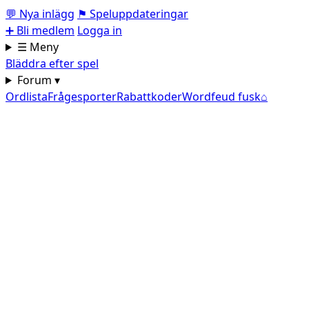
💬
Nya inlägg
⚑
Speluppdateringar
➕
Bli medlem
Logga in
☰ Meny
Bläddra efter spel
Forum ▾
Ordlista
Frågesporter
Rabattkoder
Wordfeud fusk
⌂