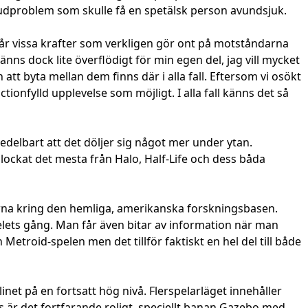
udproblem som skulle få en spetälsk person avundsjuk.
får vissa krafter som verkligen gör ont på motståndarna
ns dock lite överflödigt för min egen del, jag vill mycket
att byta mellan dem finns där i alla fall. Eftersom vi osökt
tionfylld upplevelse som möjligt. I alla fall känns det så
medelbart att det döljer sig något mer under ytan.
plockat det mesta från Halo, Half-Life och dess båda
rna kring den hemliga, amerikanska forskningsbasen.
lets gång. Man får även bitar av information när man
Metroid-spelen men det tillför faktiskt en hel del till både
inet på en fortsatt hög nivå. Flerspelarläget innehåller
s är det fortfarande roligt, speciellt banan Gazebo med