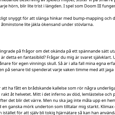
 hörn, blir lite trist i längden. I spel som Doom III funge
räckligt snyggt för att slänga hinkar med bump-mapping och 
er åtminstone lite jäkla ökensand under stövlarna.
n fingrade på frågor om det okända på ett spännande sätt ut
er är detta en fantasibild? Frågar du mig är svaret självkla
nare för egen vinnings skull. Så är i alla fall mina egna er
 på senare tid spenderat varje vaken timme med att jaga 
r att ha fått en brådskande kallelse som rör några underlig
skt rakt åt helvetet. Mitt i det inferno av död, lemlästelse 
r det blir det värre. Men nu ska jag inte måla upp en hemsk
n ganska mörk underton som tilltalar mig starkt. Klimax o
en istället för att själv bli tokig hjärnätare så kan han 