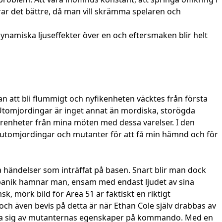
rar det bättre, då man vill skrämma spelaren och
dynamiska ljuseffekter över en och eftersmaken blir helt
an att bli flummigt och nyfikenheten väcktes från första
rt. Utomjordingar är inget annat än mordiska, storögda
farenheter från mina möten med dessa varelser. I den
utomjordingar och mutanter för att få min hämnd och för
a händelser som inträffat på basen. Snart blir man dock
och panik hamnar man, ensam med endast ljudet av sina
, mörk bild för Area 51 är faktiskt en riktigt
ch även bevis på detta är när Ethan Cole själv drabbas av
använda sig av mutanternas egenskaper på kommando. Med en