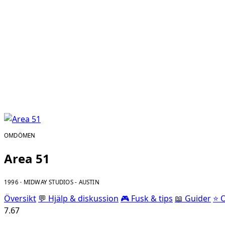
OMDÖMEN
Area 51
1996 · MIDWAY STUDIOS - AUSTIN
Översikt
💬 Hjälp & diskussion
🎮 Fusk & tips
📖 Guider
⭐ 
7.67