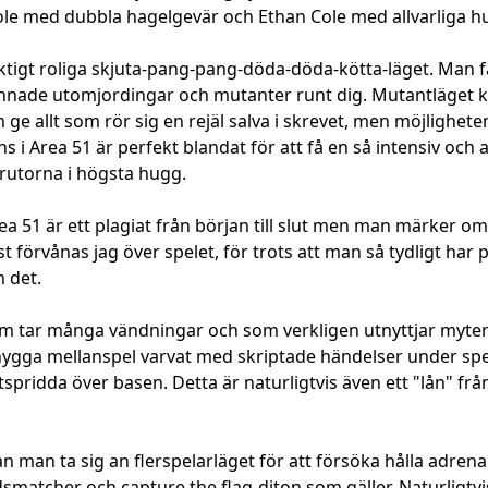
le med dubbla hagelgevär och Ethan Cole med allvarliga h
iktigt roliga skjuta-pang-pang-döda-döda-kötta-läget. Man 
nnade utomjordingar och mutanter runt dig. Mutantläget kän
 allt som rör sig en rejäl salva i skrevet, men möjligheten 
 i Area 51 är perfekt blandat för att få en så intensiv och ac
prutorna i högsta hugg.
rea 51 är ett plagiat från början till slut men man märker o
förvånas jag över spelet, för trots att man så tydligt har 
n det.
m tar många vändningar och som verkligen utnyttjar myte
nygga mellanspel varvat med skriptade händelser under spe
ridda över basen. Detta är naturligtvis även ett "lån" från 
 man ta sig an flerspelarläget för att försöka hålla adrenal
dsmatcher och capture the flag-diton som gäller. Naturligtvi