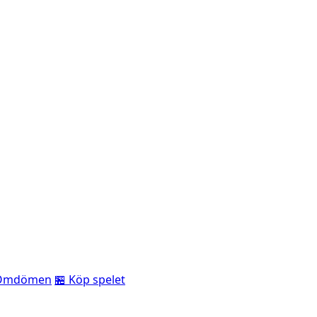
Omdömen
🏪 Köp spelet