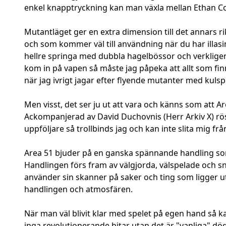
enkel knapptryckning kan man växla mellan Ethan Co
Mutantläget ger en extra dimension till det annars r
och som kommer väl till användning när du har illasi
hellre springa med dubbla hagelbössor och verkligen ge
kom in på vapen så måste jag påpeka att allt som finns
när jag ivrigt jagar efter flyende mutanter med kuls
Men visst, det ser ju ut att vara och känns som att A
Ackompanjerad av David Duchovnis (Herr Arkiv X) röst 
uppföljare så trollbinds jag och kan inte slita mig frå
Area 51 bjuder på en ganska spännande handling so
Handlingen förs fram av välgjorda, välspelade och s
använder sin skanner på saker och ting som ligger utsp
handlingen och atmosfären.
När man väl blivit klar med spelet på egen hand så kan
inga revolutionerande bitar utan det är "vanliga" dö