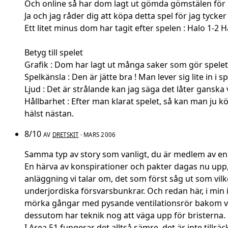
Och online så har dom lagt ut gömda gömstälen för m
Ja och jag råder dig att köpa detta spel för jag tycker 
Ett litet minus dom har tagit efter spelen : Halo 1-2 H
Betyg till spelet
Grafik : Dom har lagt ut många saker som gör spelet b
Spelkänsla : Den är jätte bra ! Man lever sig lite in i sp
Ljud : Det är strålande kan jag säga det låter ganska v
Hållbarhet : Efter man klarat spelet, så kan man ju 
hälst nästan.
8/10
AV
DRETSKIT
· MARS 2006
Samma typ av story som vanligt, du är medlem av en sp
En härva av konspirationer och pakter dagas nu upp, 
anläggning vi talar om, det som först såg ut som vi
underjordiska försvarsbunkrar. Och redan här, i min 
mörka gångar med pysande ventilationsrör bakom varje
dessutom har teknik nog att väga upp för bristerna.
I Area 51 fungerar det alltså sämre, det är inte till