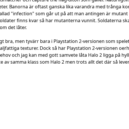
ter. Banorna är oftast ganska lika varandra med trånga kor
allad "infection" som går ut på att man antingen är mutant 
 soldater finns kvar så har mutanterna vunnit. Soldaterna sk
om det låter.
igt bra, men tyvärr bara i Playstation 2-versionen som spele
jfattiga texturer. Dock så har Playstation 2-versionen oerh
ehov och jag kan med gott samvete låta Halo 2 ligga på hylla
nte av samma klass som Halo 2 men trots allt det där så lev