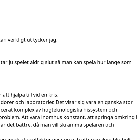
n verkligt ut tycker jag.
tar ju spelet aldrig slut så man kan spela hur länge som
 hjälpa till vid en kris.
orer och laboratorier. Det visar sig vara en ganska stor
vancerat komplex av högteknologiska hissystem och
 problem. Att vara inomhus konstant, att springa omkring i
rar det bättre, då man vill skrämma spelaren och
dynamiska ljuseffekter över en och eftersmaken blir helt