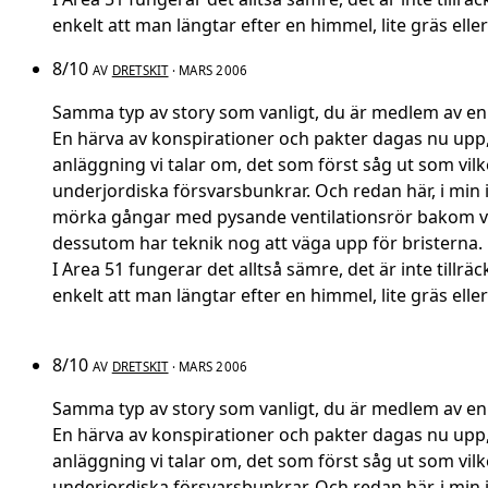
enkelt att man längtar efter en himmel, lite gräs ell
8/10
AV
DRETSKIT
· MARS 2006
Samma typ av story som vanligt, du är medlem av en sp
En härva av konspirationer och pakter dagas nu upp, 
anläggning vi talar om, det som först såg ut som vi
underjordiska försvarsbunkrar. Och redan här, i min 
mörka gångar med pysande ventilationsrör bakom varje
dessutom har teknik nog att väga upp för bristerna.
I Area 51 fungerar det alltså sämre, det är inte till
enkelt att man längtar efter en himmel, lite gräs ell
8/10
AV
DRETSKIT
· MARS 2006
Samma typ av story som vanligt, du är medlem av en sp
En härva av konspirationer och pakter dagas nu upp, 
anläggning vi talar om, det som först såg ut som vi
underjordiska försvarsbunkrar. Och redan här, i min 