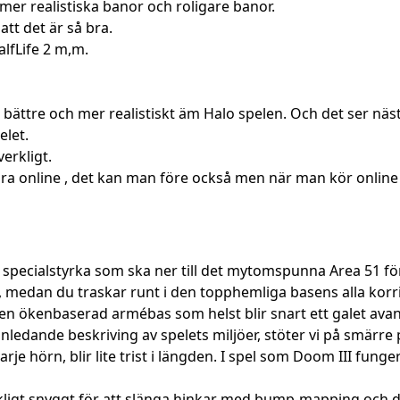
er realistiska banor och roligare banor.
att det är så bra.
alfLife 2 m,m.
ättre och mer realistiskt äm Halo spelen. Och det ser nästa
elet.
erkligt.
köra online , det kan man före också men när man kör online 
ecialstyrka som ska ner till det mytomspunna Area 51 för att
medan du traskar runt i den topphemliga basens alla korrid
lken ökenbaserad armébas som helst blir snart ett galet a
inledande beskriving av spelets miljöer, stöter vi på smärre
 hörn, blir lite trist i längden. I spel som Doom III funge
räckligt snyggt för att slänga hinkar med bump-mapping och 