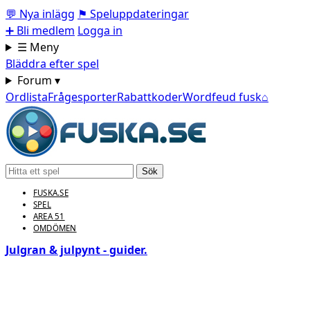
💬
Nya inlägg
⚑
Speluppdateringar
➕
Bli medlem
Logga in
☰ Meny
Bläddra efter spel
Forum ▾
Ordlista
Frågesporter
Rabattkoder
Wordfeud fusk
⌂
Sök
FUSKA.SE
SPEL
AREA 51
OMDÖMEN
Julgran & julpynt - guider.