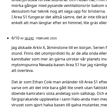
mörka gångar med pysande ventilationsrör bakom varje
dessutom har teknik nog att väga upp för bristerna.
I Area 51 fungerar det alltså sämre, det är inte till
enkelt att man längtar efter en himmel, lite gräs ell
6/10
AV
SELERZ
· FEBRUARI 2006
Jag älskade Arkiv X, åtminstone till en början. Serie
stund. Finns det utomjordiskt liv, är de alla onda ell
kannibaler som mer än gärna utrotar vår planets invå
mytomspunna Nevada-basen Area 51 har jag nämligen
att överleva.
Det är som Ethan Cole man anländer till Area 51 efte
varse om att det inte bara gått lite snett utan fakti
döende kamraters sista andetag som sällskap. Och efte
färgsprakande upplevelse i sann Halo-anda men med e
viruset som gjort halva basen till galna mutanter, m