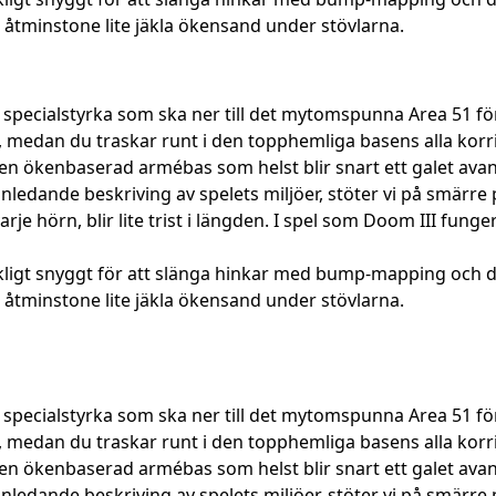
er åtminstone lite jäkla ökensand under stövlarna.
ecialstyrka som ska ner till det mytomspunna Area 51 för att
medan du traskar runt i den topphemliga basens alla korrid
lken ökenbaserad armébas som helst blir snart ett galet a
inledande beskriving av spelets miljöer, stöter vi på smärre
 hörn, blir lite trist i längden. I spel som Doom III funge
räckligt snyggt för att slänga hinkar med bump-mapping och 
er åtminstone lite jäkla ökensand under stövlarna.
ecialstyrka som ska ner till det mytomspunna Area 51 för att
medan du traskar runt i den topphemliga basens alla korrid
lken ökenbaserad armébas som helst blir snart ett galet a
inledande beskriving av spelets miljöer, stöter vi på smärre