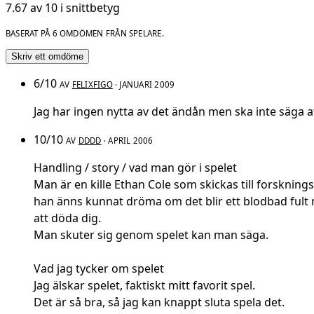
7.67 av 10 i snittbetyg
BASERAT PÅ 6 OMDÖMEN FRÅN SPELARE.
Skriv ett omdöme
6/10
AV
FELIXFIGO
· JANUARI 2009
Jag har ingen nytta av det ändån men ska inte säga att
10/10
AV
DDDD
· APRIL 2006
Handling / story / vad man gör i spelet
Man är en kille Ethan Cole som skickas till forsknin
han änns kunnat dröma om det blir ett blodbad fult 
att döda dig.
Man skuter sig genom spelet kan man säga.
Vad jag tycker om spelet
Jag älskar spelet, faktiskt mitt favorit spel.
Det är så bra, så jag kan knappt sluta spela det.