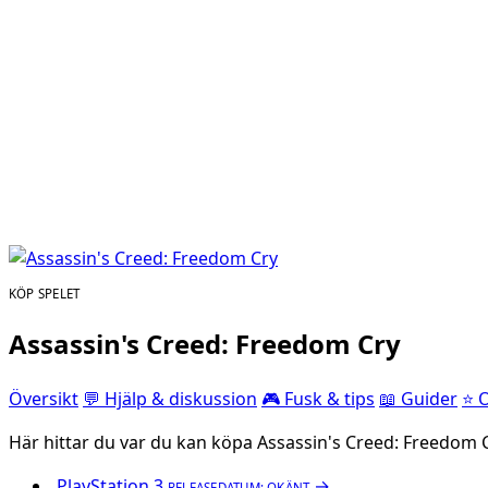
KÖP SPELET
Assassin's Creed: Freedom Cry
Översikt
💬 Hjälp & diskussion
🎮 Fusk & tips
📖 Guider
⭐ 
Här hittar du var du kan köpa Assassin's Creed: Freedom Cr
PlayStation 3
→
RELEASEDATUM: OKÄNT