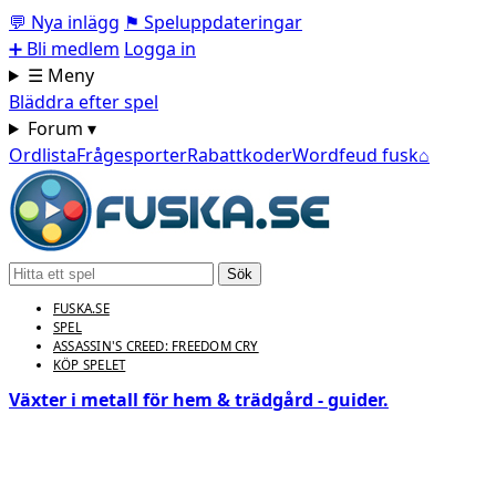
💬
Nya inlägg
⚑
Speluppdateringar
➕
Bli medlem
Logga in
☰ Meny
Bläddra efter spel
Forum ▾
Ordlista
Frågesporter
Rabattkoder
Wordfeud fusk
⌂
Sök
FUSKA.SE
SPEL
ASSASSIN'S CREED: FREEDOM CRY
KÖP SPELET
Växter i metall för hem & trädgård - guider.