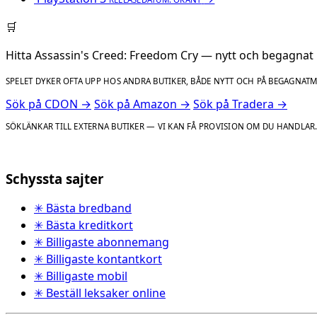
🛒
Hitta Assassin's Creed: Freedom Cry — nytt och begagnat
SPELET DYKER OFTA UPP HOS ANDRA BUTIKER, BÅDE NYTT OCH PÅ BEGAGNAT
Sök på CDON →
Sök på Amazon →
Sök på Tradera →
SÖKLÄNKAR TILL EXTERNA BUTIKER — VI KAN FÅ PROVISION OM DU HANDLAR
Schyssta sajter
✳ Bästa bredband
✳ Bästa kreditkort
✳ Billigaste abonnemang
✳ Billigaste kontantkort
✳ Billigaste mobil
✳ Beställ leksaker online