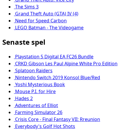
The Sims 3
Grand Theft Auto (GTA) IV (4)
Need for Speed Carbon
LEGO Batman - The Videogame
Senaste spel
Playstation 5 Digital EA FC26 Bundle
CRKD Gibson Les Paul Alpine White Pro Edition
Splatoon Raiders
Nintendo Switch 2019 Konsol Blue/Red
Yoshi Mysterious Book
Mouse P.I. for Hire
Hades 2
Adventures of Elliot
Farming Simulator 26
Crisis Core - Final Fantasy VII: Rreunion
Everybody's Golf Hot Shots