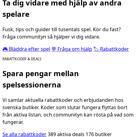
Ta dig vidare med hjälp av andra
spelare
Fusk, tips och guider till tusentals spel. Kör du fast?
Fråga communityn så hjälper vi dig vidare.
🎮 Bläddra efter spel
💬 Fråga om hjälp
🏷️ Rabattkoder
RABATTKODER & DEALS
Spara pengar mellan
spelsessionerna
Vi samlar aktuella rabattkoder och erbjudanden hos
svenska butiker. Koder som slutar fungera flyttas bort
från aktiva listan, och communityn kan rösta på vad som
fungerar.
Se alla rabattkoder
389 aktiva deals
176 butiker