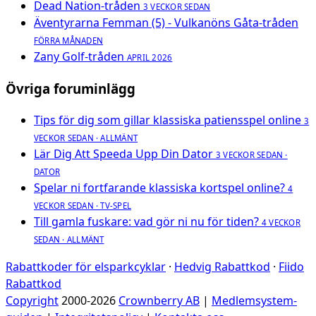
Dead Nation-tråden
3 VECKOR SEDAN
Äventyrarna Femman (5) - Vulkanöns Gåta-tråden
FÖRRA MÅNADEN
Zany Golf-tråden
APRIL 2026
Övriga foruminlägg
Tips för dig som gillar klassiska patiensspel online
3
VECKOR SEDAN · ALLMÄNT
Lär Dig Att Speeda Upp Din Dator
3 VECKOR SEDAN ·
DATOR
Spelar ni fortfarande klassiska kortspel online?
4
VECKOR SEDAN · TV-SPEL
Till gamla fuskare: vad gör ni nu för tiden?
4 VECKOR
SEDAN · ALLMÄNT
Rabattkoder för elsparkcyklar
·
Hedvig Rabattkod
·
Fiido
Rabattkod
Copyright
2000-2026
Crownberry AB
|
Medlemsystem-