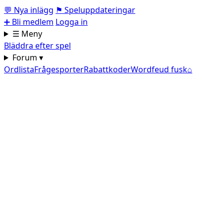
💬
Nya inlägg
⚑
Speluppdateringar
➕
Bli medlem
Logga in
☰ Meny
Bläddra efter spel
Forum ▾
Ordlista
Frågesporter
Rabattkoder
Wordfeud fusk
⌂