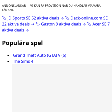
ANNONSLÄNKAR — VI KAN FÅ PROVISION NÄR DU HANDLAR VIA VÅRA
LÄNKAR.
🏷️
JD Sports SE
52 aktiva deals
→
🏷️
Dack-online.com SE
22 aktiva deals
→
🏷️
Gaston
9 aktiva deals
→
🏷️
Acer SE
7
aktiva deals
→
Populära spel
Grand Theft Auto (GTA) V (5)
The Sims 4