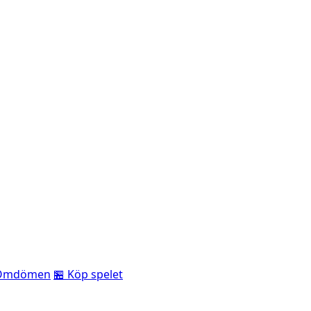
Omdömen
🏪 Köp spelet