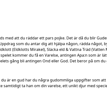
nleds med att du räddar ett pars pojke. Det är då du blir G
pdrag som du antar dig att hjälpa någon, rädda något, by
dklott (Eldklotts Mirakel), Släcka eld & Vattna Träd (Vatten
 spelet kommer du få en Varelse, antingen Apa:n som är lätt
lets gång bli antingen Ond eller God. Det beror på om du 
 du är en gud har du några gudommliga uppgifter som att s
e samtidigt ta han om din varelse, ett unikt djur med speci