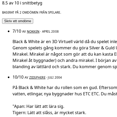
8.5 av 10 i snittbetyg
BASERAT PÅ 2 OMDÖMEN FRÅN SPELARE.
Skriv ett omdöme
7/10
AV
NOKKEN
· APRIL 2008
Black & White är en 3D Virtuell värld då du spelet i
Genom spelets gång kommer du göra Silver & Guld Up
Mirakel. Mirakel är något som gör att du kan kasta El
Mirakel åt byggnader) och andra mirakel. I början av
blanding av lättlärd och stark. Du kommer genom spe
10/10
AV
ZIDSPHERE
· JULI 2004
På Black & White har du rollen som en gud. Eftersom
vatten, etlingar, nya byggnader hus ETC ETC. Du måst
"Apan: Har lätt att lära sig.
Tigern: Lätt att slåss, är mycket stark.