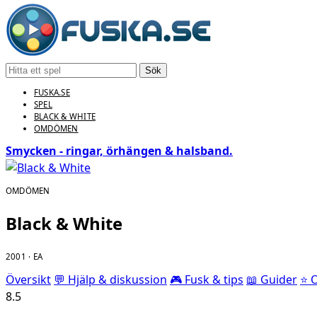
Sök
FUSKA.SE
SPEL
BLACK & WHITE
OMDÖMEN
Smycken - ringar, örhängen & halsband.
OMDÖMEN
Black & White
2001 · EA
Översikt
💬 Hjälp & diskussion
🎮 Fusk & tips
📖 Guider
⭐ 
8.5