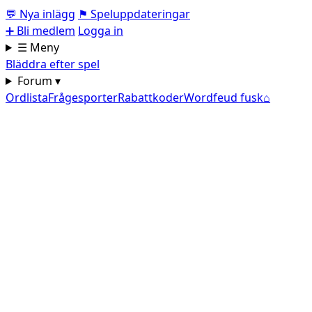
💬
Nya inlägg
⚑
Speluppdateringar
➕
Bli medlem
Logga in
☰ Meny
Bläddra efter spel
Forum ▾
Ordlista
Frågesporter
Rabattkoder
Wordfeud fusk
⌂