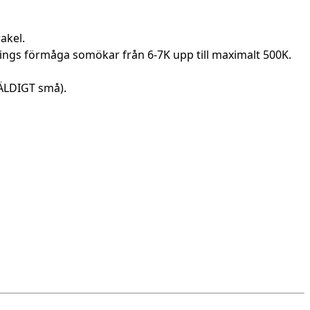
akel.
rnings förmåga somökar från 6-7K upp till maximalt 500K.
VÄLDIGT små).