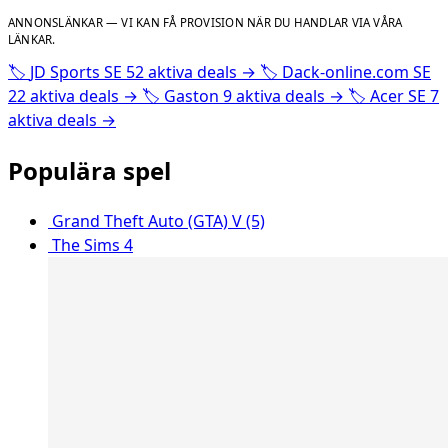
ANNONSLÄNKAR — VI KAN FÅ PROVISION NÄR DU HANDLAR VIA VÅRA
LÄNKAR.
🏷️
JD Sports SE
52 aktiva deals
→
🏷️
Dack-online.com SE
22 aktiva deals
→
🏷️
Gaston
9 aktiva deals
→
🏷️
Acer SE
7
aktiva deals
→
Populära spel
Grand Theft Auto (GTA) V (5)
The Sims 4