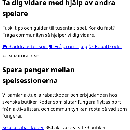
Ta dig vidare med hjälp av andra
spelare
Fusk, tips och guider till tusentals spel. Kör du fast?
Fråga communityn så hjälper vi dig vidare.
🎮 Bläddra efter spel
💬 Fråga om hjälp
🏷️ Rabattkoder
RABATTKODER & DEALS
Spara pengar mellan
spelsessionerna
Vi samlar aktuella rabattkoder och erbjudanden hos
svenska butiker. Koder som slutar fungera flyttas bort
från aktiva listan, och communityn kan rösta på vad som
fungerar.
Se alla rabattkoder
384 aktiva deals
173 butiker