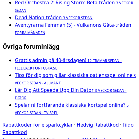
Red Orchestra 2: Rising Storm Beta-tråden
3 VECKOR
SEDAN
Dead Nation-tråden
3 VECKOR SEDAN
Äventyrarna Femman (5) - Vulkanöns Gåta-tråden
FÖRRA MÅNADEN
Övriga foruminlägg
Grattis admin på 40-årsdagen!
12 TIMMAR SEDAN ·
FEEDBACK FÖR FUSKA.SE
Tips för dig som gillar klassiska patiensspel online
3
VECKOR SEDAN · ALLMÄNT
Lär Dig Att Speeda Upp Din Dator
3 VECKOR SEDAN ·
DATOR
Spelar ni fortfarande klassiska kortspel online?
5
VECKOR SEDAN · TV-SPEL
Rabattkoder för elsparkcyklar
·
Hedvig Rabattkod
·
Fiido
Rabattkod