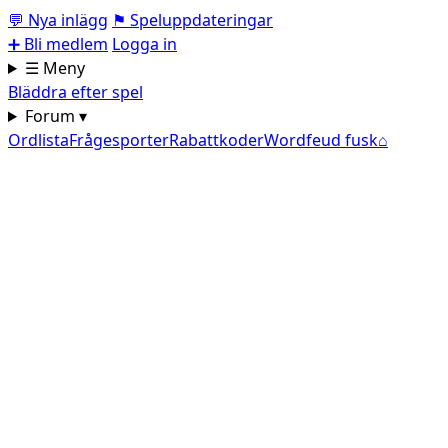
💬
Nya inlägg
⚑
Speluppdateringar
➕
Bli medlem
Logga in
☰ Meny
Bläddra efter spel
Forum ▾
Ordlista
Frågesporter
Rabattkoder
Wordfeud fusk
⌂