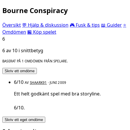
Bourne Conspiracy
Översikt
💬 Hjälp & diskussion
🎮 Fusk & tips
📖 Guider
⭐
Omdömen
🏪 Köp spelet
6
6 av 10 i snittbetyg
BASERAT PÅ 1 OMDÖMEN FRÅN SPELARE.
Skriv ett omdöme
6/10
AV
SHAARK91
· JUNI 2009
Ett helt godkänt spel med bra storyline.
6/10.
Skriv ett eget omdöme