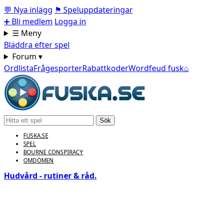
💬
Nya inlägg
⚑
Speluppdateringar
➕
Bli medlem
Logga in
☰ Meny
Bläddra efter spel
Forum ▾
Ordlista
Frågesporter
Rabattkoder
Wordfeud fusk
⌂
Sök
FUSKA.SE
SPEL
BOURNE CONSPIRACY
OMDÖMEN
Hudvård - rutiner & råd.