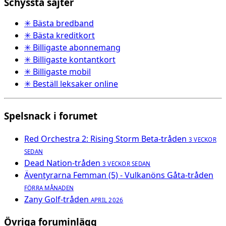
Schyssta sajter
✳ Bästa bredband
✳ Bästa kreditkort
✳ Billigaste abonnemang
✳ Billigaste kontantkort
✳ Billigaste mobil
✳ Beställ leksaker online
Spelsnack i forumet
Red Orchestra 2: Rising Storm Beta-tråden
3 VECKOR
SEDAN
Dead Nation-tråden
3 VECKOR SEDAN
Äventyrarna Femman (5) - Vulkanöns Gåta-tråden
FÖRRA MÅNADEN
Zany Golf-tråden
APRIL 2026
Övriga foruminlägg