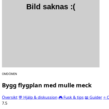
OMDÖMEN
Bygg flygplan med mulle meck
Översikt
💬 Hjälp & diskussion
🎮 Fusk & tips
📖 Guider
⭐ 
7.5