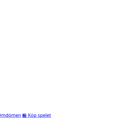
Omdömen
🏪 Köp spelet