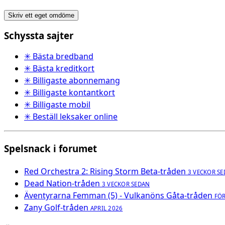
Skriv ett eget omdöme
Schyssta sajter
✳ Bästa bredband
✳ Bästa kreditkort
✳ Billigaste abonnemang
✳ Billigaste kontantkort
✳ Billigaste mobil
✳ Beställ leksaker online
Spelsnack i forumet
Red Orchestra 2: Rising Storm Beta-tråden
3 VECKOR S
Dead Nation-tråden
3 VECKOR SEDAN
Äventyrarna Femman (5) - Vulkanöns Gåta-tråden
FÖ
Zany Golf-tråden
APRIL 2026