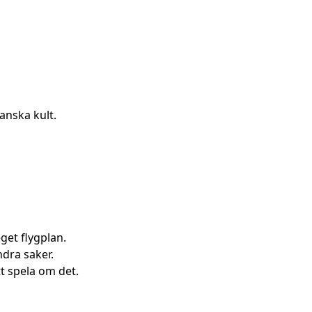
anska kult.
get flygplan.
ndra saker.
tt spela om det.