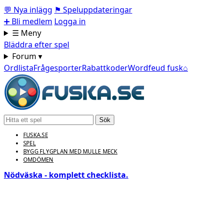
💬
Nya inlägg
⚑
Speluppdateringar
➕
Bli medlem
Logga in
☰ Meny
Bläddra efter spel
Forum ▾
Ordlista
Frågesporter
Rabattkoder
Wordfeud fusk
⌂
Sök
FUSKA.SE
SPEL
BYGG FLYGPLAN MED MULLE MECK
OMDÖMEN
Nödväska - komplett checklista.