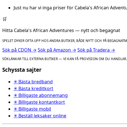
Just nu har vi inga priser för Cabela's African Adventu
🛒
Hitta Cabela's African Adventures — nytt och begagnat
SPELET DYKER OFTA UPP HOS ANDRA BUTIKER, BÅDE NYTT OCH PÅ BEGAGNAT
Sök på CDON →
Sök på Amazon →
Sök på Tradera →
SÖKLÄNKAR TILL EXTERNA BUTIKER — VI KAN FÅ PROVISION OM DU HANDLAR
Schyssta sajter
✳ Bästa bredband
✳ Bästa kreditkort
✳ Billigaste abonnemang
✳ Billigaste kontantkort
✳ Billigaste mobil
✳ Beställ leksaker online