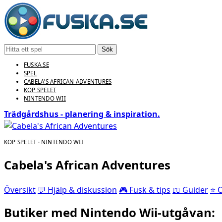
Sök
FUSKA.SE
SPEL
CABELA'S AFRICAN ADVENTURES
KÖP SPELET
NINTENDO WII
Trädgårdshus - planering & inspiration.
KÖP SPELET · NINTENDO WII
Cabela's African Adventures
Översikt
💬 Hjälp & diskussion
🎮 Fusk & tips
📖 Guider
⭐ 
Butiker med Nintendo Wii-utgåvan: