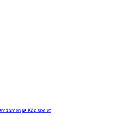
Omdömen
🏪 Köp spelet