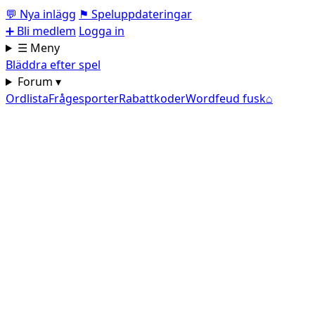
💬
Nya inlägg
⚑
Speluppdateringar
➕
Bli medlem
Logga in
☰ Meny
Bläddra efter spel
Forum ▾
Ordlista
Frågesporter
Rabattkoder
Wordfeud fusk
⌂