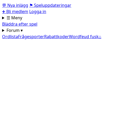
💬
Nya inlägg
⚑
Speluppdateringar
➕
Bli medlem
Logga in
☰ Meny
Bläddra efter spel
Forum ▾
Ordlista
Frågesporter
Rabattkoder
Wordfeud fusk
⌂