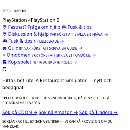
2023 · NACON
PlayStation 4
PlayStation 5
💬 Fastnat? Fråga om hjälp
🎮 Fusk & tips
💬
Diskussion & hjälp
→
VAR FÖRST ATT STÄLLA EN FRÅGA
🎮
Fusk & tips
→
1 PUBLICERADE
📖
Guider
→
VAR FÖRST ATT SKRIVA EN GUIDE
⭐
Omdömen
→
VAR FÖRST ATT SKRIVA ETT OMDÖME
🏪
Köp spelet
→
HITTA BUTIKER & PRISER
🛒
Hitta Chef Life: A Restaurant Simulator — nytt och
begagnat
SPELET DYKER OFTA UPP HOS ANDRA BUTIKER, BÅDE NYTT OCH PÅ
BEGAGNATMARKNADEN.
Sök på CDON →
Sök på Amazon →
Sök på Tradera →
SÖKLÄNKAR TILL EXTERNA BUTIKER — VI KAN FÅ PROVISION OM DU
HANDLAR.