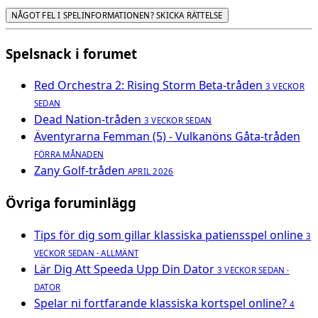
NÅGOT FEL I SPELINFORMATIONEN? SKICKA RÄTTELSE
Spelsnack i forumet
Red Orchestra 2: Rising Storm Beta-tråden
3 VECKOR
SEDAN
Dead Nation-tråden
3 VECKOR SEDAN
Äventyrarna Femman (5) - Vulkanöns Gåta-tråden
FÖRRA MÅNADEN
Zany Golf-tråden
APRIL 2026
Övriga foruminlägg
Tips för dig som gillar klassiska patiensspel online
3
VECKOR SEDAN · ALLMÄNT
Lär Dig Att Speeda Upp Din Dator
3 VECKOR SEDAN ·
DATOR
Spelar ni fortfarande klassiska kortspel online?
4