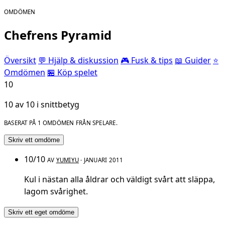
OMDÖMEN
Chefrens Pyramid
Översikt
💬 Hjälp & diskussion
🎮 Fusk & tips
📖 Guider
⭐
Omdömen
🏪 Köp spelet
10
10 av 10 i snittbetyg
BASERAT PÅ 1 OMDÖMEN FRÅN SPELARE.
Skriv ett omdöme
10/10
AV
YUMIYU
· JANUARI 2011
Kul i nästan alla åldrar och väldigt svårt att släppa,
lagom svårighet.
Skriv ett eget omdöme