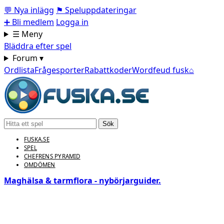
💬
Nya inlägg
⚑
Speluppdateringar
➕
Bli medlem
Logga in
☰ Meny
Bläddra efter spel
Forum ▾
Ordlista
Frågesporter
Rabattkoder
Wordfeud fusk
⌂
Sök
FUSKA.SE
SPEL
CHEFRENS PYRAMID
OMDÖMEN
Maghälsa & tarmflora - nybörjarguider.