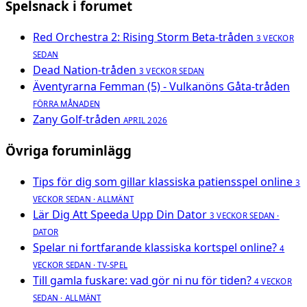
Spelsnack i forumet
Red Orchestra 2: Rising Storm Beta-tråden
3 VECKOR
SEDAN
Dead Nation-tråden
3 VECKOR SEDAN
Äventyrarna Femman (5) - Vulkanöns Gåta-tråden
FÖRRA MÅNADEN
Zany Golf-tråden
APRIL 2026
Övriga foruminlägg
Tips för dig som gillar klassiska patiensspel online
3
VECKOR SEDAN · ALLMÄNT
Lär Dig Att Speeda Upp Din Dator
3 VECKOR SEDAN ·
DATOR
Spelar ni fortfarande klassiska kortspel online?
4
VECKOR SEDAN · TV-SPEL
Till gamla fuskare: vad gör ni nu för tiden?
4 VECKOR
SEDAN · ALLMÄNT