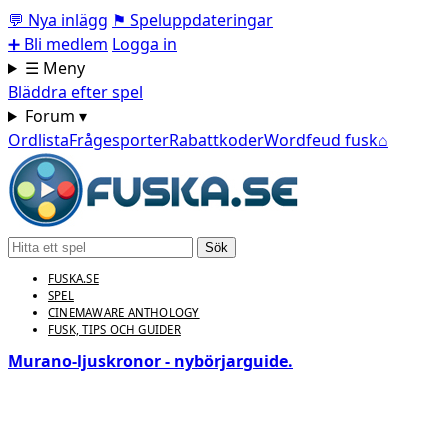
💬
Nya inlägg
⚑
Speluppdateringar
➕
Bli medlem
Logga in
☰ Meny
Bläddra efter spel
Forum ▾
Ordlista
Frågesporter
Rabattkoder
Wordfeud fusk
⌂
Sök
FUSKA.SE
SPEL
CINEMAWARE ANTHOLOGY
FUSK, TIPS OCH GUIDER
Murano‑ljuskronor - nybörjarguide.