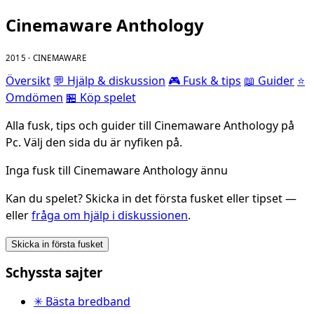
Cinemaware Anthology
2015 · CINEMAWARE
Översikt
💬 Hjälp & diskussion
🎮 Fusk & tips
📖 Guider
⭐
Omdömen
🏪 Köp spelet
Alla fusk, tips och guider till Cinemaware Anthology på
Pc. Välj den sida du är nyfiken på.
Inga fusk till Cinemaware Anthology ännu
Kan du spelet? Skicka in det första fusket eller tipset —
eller
fråga om hjälp i diskussionen
.
Skicka in första fusket
Schyssta sajter
✳ Bästa bredband