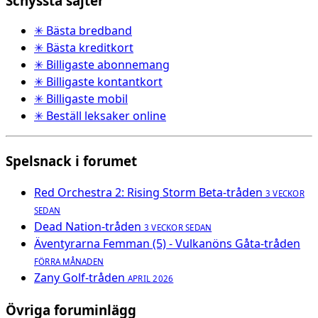
Schyssta sajter
✳ Bästa bredband
✳ Bästa kreditkort
✳ Billigaste abonnemang
✳ Billigaste kontantkort
✳ Billigaste mobil
✳ Beställ leksaker online
Spelsnack i forumet
Red Orchestra 2: Rising Storm Beta-tråden
3 VECKOR
SEDAN
Dead Nation-tråden
3 VECKOR SEDAN
Äventyrarna Femman (5) - Vulkanöns Gåta-tråden
FÖRRA MÅNADEN
Zany Golf-tråden
APRIL 2026
Övriga foruminlägg