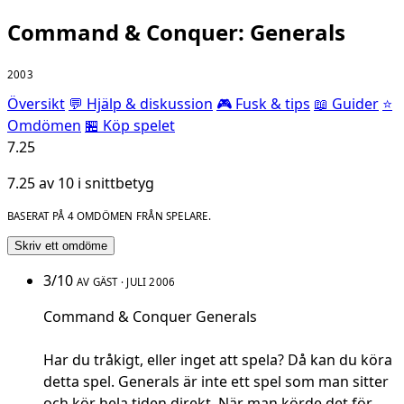
Command & Conquer: Generals
2003
Översikt
💬 Hjälp & diskussion
🎮 Fusk & tips
📖 Guider
⭐
Omdömen
🏪 Köp spelet
7.25
7.25 av 10 i snittbetyg
BASERAT PÅ 4 OMDÖMEN FRÅN SPELARE.
Skriv ett omdöme
3/10
AV GÄST · JULI 2006
Command & Conquer Generals
Har du tråkigt, eller inget att spela? Då kan du köra
detta spel. Generals är inte ett spel som man sitter
och kör hela tiden direkt. När man körde det för