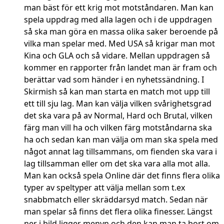
man bäst för ett krig mot motståndaren. Man kan
spela uppdrag med alla lagen och i de uppdragen
så ska man göra en massa olika saker beroende på
vilka man spelar med. Med USA så krigar man mot
Kina och GLA och så vidare. Mellan uppdragen så
kommer en rapporter från landet man är fram och
berättar vad som händer i en nyhetssändning. I
Skirmish så kan man starta en match mot upp till
ett till sju lag. Man kan välja vilken svårighetsgrad
det ska vara på av Normal, Hard och Brutal, vilken
färg man vill ha och vilken färg motståndarna ska
ha och sedan kan man välja om man ska spela med
något annat lag tillsammans, om fienden ska vara i
lag tillsamman eller om det ska vara alla mot alla.
Man kan också spela Online där det finns flera olika
typer av speltyper att välja mellan som t.ex
snabbmatch eller skräddarsyd match. Sedan när
man spelar så finns det flera olika finesser. Längst
ner i bild ligger menyn och den kan man ta bort om