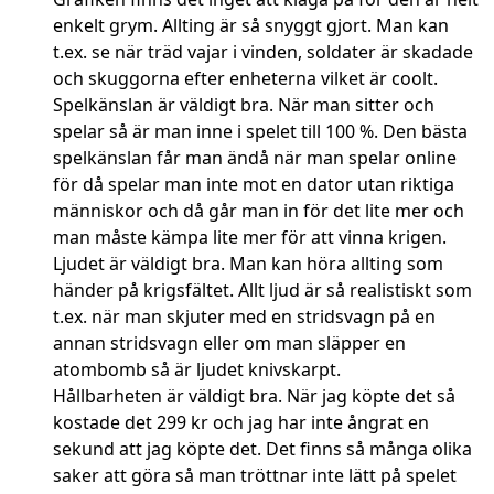
enkelt grym. Allting är så snyggt gjort. Man kan
t.ex. se när träd vajar i vinden, soldater är skadade
och skuggorna efter enheterna vilket är coolt.
Spelkänslan är väldigt bra. När man sitter och
spelar så är man inne i spelet till 100 %. Den bästa
spelkänslan får man ändå när man spelar online
för då spelar man inte mot en dator utan riktiga
människor och då går man in för det lite mer och
man måste kämpa lite mer för att vinna krigen.
Ljudet är väldigt bra. Man kan höra allting som
händer på krigsfältet. Allt ljud är så realistiskt som
t.ex. när man skjuter med en stridsvagn på en
annan stridsvagn eller om man släpper en
atombomb så är ljudet knivskarpt.
Hållbarheten är väldigt bra. När jag köpte det så
kostade det 299 kr och jag har inte ångrat en
sekund att jag köpte det. Det finns så många olika
saker att göra så man tröttnar inte lätt på spelet