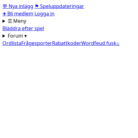
💬
Nya inlägg
⚑
Speluppdateringar
➕
Bli medlem
Logga in
☰ Meny
Bläddra efter spel
Forum ▾
Ordlista
Frågesporter
Rabattkoder
Wordfeud fusk
⌂