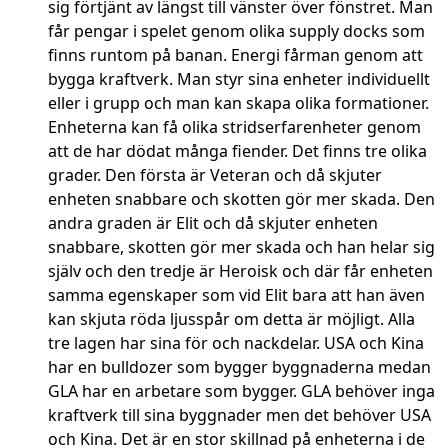
sig förtjänt av längst till vänster över fönstret. Man
får pengar i spelet genom olika supply docks som
finns runtom på banan. Energi fårman genom att
bygga kraftverk. Man styr sina enheter individuellt
eller i grupp och man kan skapa olika formationer.
Enheterna kan få olika stridserfarenheter genom
att de har dödat många fiender. Det finns tre olika
grader. Den första är Veteran och då skjuter
enheten snabbare och skotten gör mer skada. Den
andra graden är Elit och då skjuter enheten
snabbare, skotten gör mer skada och han helar sig
själv och den tredje är Heroisk och där får enheten
samma egenskaper som vid Elit bara att han även
kan skjuta röda ljusspår om detta är möjligt. Alla
tre lagen har sina för och nackdelar. USA och Kina
har en bulldozer som bygger byggnaderna medan
GLA har en arbetare som bygger. GLA behöver inga
kraftverk till sina byggnader men det behöver USA
och Kina. Det är en stor skillnad på enheterna i de