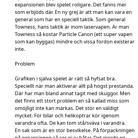
expansionen blev spelet roligare. Det fanns mer
som erbjöds där. En ny grej är att man kan vara en
general som har en speciell taktik. Som general
Towness, hans taktik är inom laservapen. Är man
Towness så kostar Particle Canon (ett super vapen
som kan byggas) mindre och vissa fordon existerar
inte.
Problem
Grafiken i själva spelet är rätt så hyfsat bra.
Speciellt när man aktiverar allt på högst prestanda.
Där har man bland annat tagit med skuggor. Men
det finns ett stort problem en så kallad miss som
omöjligt inte kan märkas. Det stör en väldigt
mycket. För bilar och helikoptrar kör igenom
varandra ofta. De kan tom stå/sväva i varandra.
En sak som är en stor besvikelse. På förpackningen
på expansionen så ser ni ju båtar. Det gjorde en