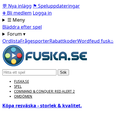
💬
Nya inlägg
⚑
Speluppdateringar
➕
Bli medlem
Logga in
☰ Meny
Bläddra efter spel
Forum ▾
Ordlista
Frågesporter
Rabattkoder
Wordfeud fusk
⌂
Sök
FUSKA.SE
SPEL
COMMAND & CONQUER: RED ALERT 2
OMDÖMEN
Köpa resväska - storlek & kvalitet.