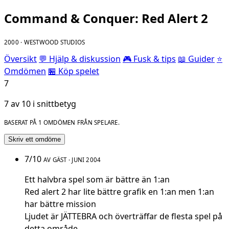
Command & Conquer: Red Alert 2
2000 · WESTWOOD STUDIOS
Översikt
💬 Hjälp & diskussion
🎮 Fusk & tips
📖 Guider
⭐
Omdömen
🏪 Köp spelet
7
7 av 10 i snittbetyg
BASERAT PÅ 1 OMDÖMEN FRÅN SPELARE.
Skriv ett omdöme
7/10
AV GÄST · JUNI 2004
Ett halvbra spel som är bättre än 1:an
Red alert 2 har lite bättre grafik en 1:an men 1:an
har bättre mission
Ljudet är JÄTTEBRA och överträffar de flesta spel på
detta område.