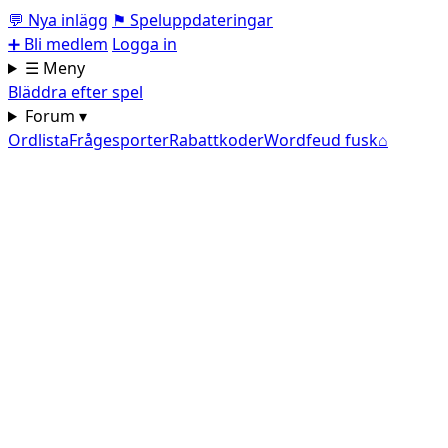
💬
Nya inlägg
⚑
Speluppdateringar
➕
Bli medlem
Logga in
☰ Meny
Bläddra efter spel
Forum ▾
Ordlista
Frågesporter
Rabattkoder
Wordfeud fusk
⌂