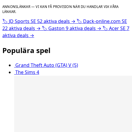
ANNONSLÄNKAR — VI KAN FÅ PROVISION NÄR DU HANDLAR VIA VÅRA
LÄNKAR.
🏷️
JD Sports SE
52 aktiva deals
→
🏷️
Dack-online.com SE
22 aktiva deals
→
🏷️
Gaston
9 aktiva deals
→
🏷️
Acer SE
7
aktiva deals
→
Populära spel
Grand Theft Auto (GTA) V (5)
The Sims 4