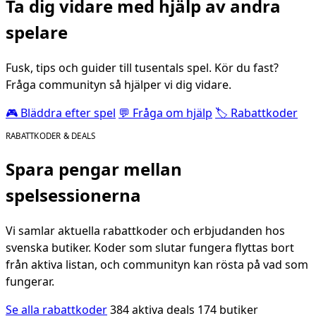
Ta dig vidare med hjälp av andra
spelare
Fusk, tips och guider till tusentals spel. Kör du fast?
Fråga communityn så hjälper vi dig vidare.
🎮 Bläddra efter spel
💬 Fråga om hjälp
🏷️ Rabattkoder
RABATTKODER & DEALS
Spara pengar mellan
spelsessionerna
Vi samlar aktuella rabattkoder och erbjudanden hos
svenska butiker. Koder som slutar fungera flyttas bort
från aktiva listan, och communityn kan rösta på vad som
fungerar.
Se alla rabattkoder
384 aktiva deals
174 butiker