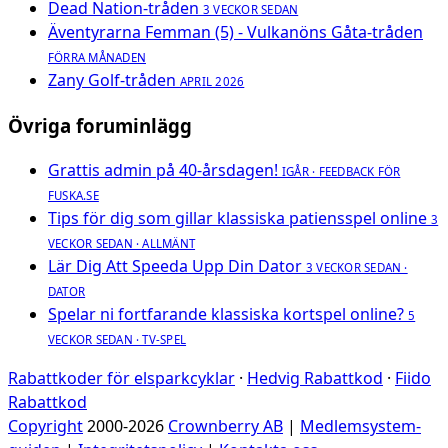
Dead Nation-tråden
3 VECKOR SEDAN
Äventyrarna Femman (5) - Vulkanöns Gåta-tråden
FÖRRA MÅNADEN
Zany Golf-tråden
APRIL 2026
Övriga foruminlägg
Grattis admin på 40-årsdagen!
IGÅR · FEEDBACK FÖR
FUSKA.SE
Tips för dig som gillar klassiska patiensspel online
3
VECKOR SEDAN · ALLMÄNT
Lär Dig Att Speeda Upp Din Dator
3 VECKOR SEDAN ·
DATOR
Spelar ni fortfarande klassiska kortspel online?
5
VECKOR SEDAN · TV-SPEL
Rabattkoder för elsparkcyklar
·
Hedvig Rabattkod
·
Fiido
Rabattkod
Copyright
2000-2026
Crownberry AB
|
Medlemsystem-