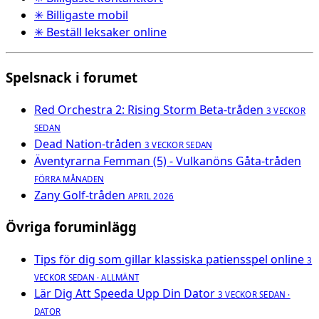
✳ Billigaste mobil
✳ Beställ leksaker online
Spelsnack i forumet
Red Orchestra 2: Rising Storm Beta-tråden
3 VECKOR
SEDAN
Dead Nation-tråden
3 VECKOR SEDAN
Äventyrarna Femman (5) - Vulkanöns Gåta-tråden
FÖRRA MÅNADEN
Zany Golf-tråden
APRIL 2026
Övriga foruminlägg
Tips för dig som gillar klassiska patiensspel online
3
VECKOR SEDAN · ALLMÄNT
Lär Dig Att Speeda Upp Din Dator
3 VECKOR SEDAN ·
DATOR