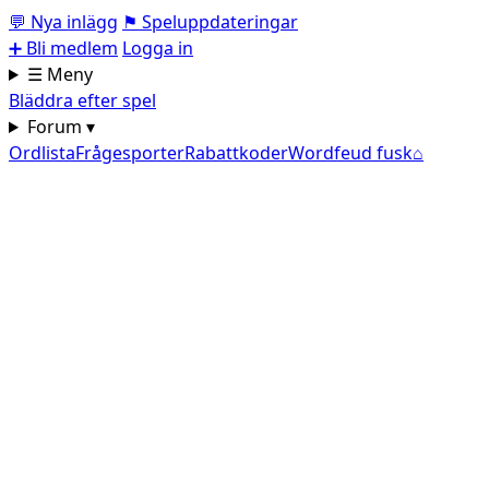
💬
Nya inlägg
⚑
Speluppdateringar
➕
Bli medlem
Logga in
☰ Meny
Bläddra efter spel
Forum ▾
Ordlista
Frågesporter
Rabattkoder
Wordfeud fusk
⌂