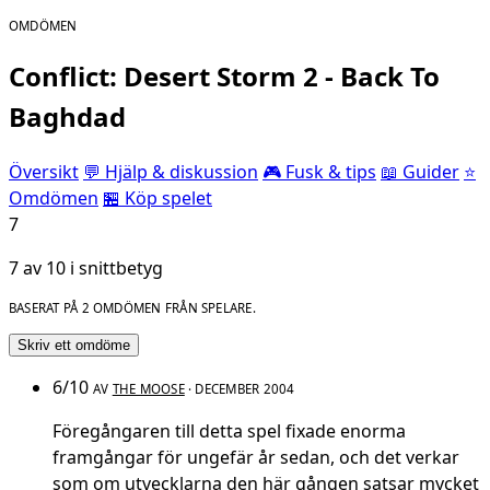
OMDÖMEN
Conflict: Desert Storm 2 - Back To
Baghdad
Översikt
💬 Hjälp & diskussion
🎮 Fusk & tips
📖 Guider
⭐
Omdömen
🏪 Köp spelet
7
7 av 10 i snittbetyg
BASERAT PÅ 2 OMDÖMEN FRÅN SPELARE.
Skriv ett omdöme
6/10
AV
THE MOOSE
· DECEMBER 2004
Föregångaren till detta spel fixade enorma
framgångar för ungefär år sedan, och det verkar
som om utvecklarna den här gången satsar mycket