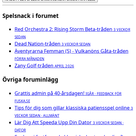
Spelsnack i forumet
Red Orchestra 2: Rising Storm Beta-tråden
3 VECKOR
SEDAN
Dead Nation-tråden
3 VECKOR SEDAN
Äventyrarna Femman (5) - Vulkanöns Gåta-tråden
FÖRRA MÅNADEN
Zany Golf-tråden
APRIL 2026
Övriga foruminlägg
Grattis admin på 40-årsdagen!
IGÅR · FEEDBACK FÖR
FUSKA.SE
Tips för dig som gillar klassiska patiensspel online
3
VECKOR SEDAN · ALLMÄNT
Lär Dig Att Speeda Upp Din Dator
3 VECKOR SEDAN ·
DATOR