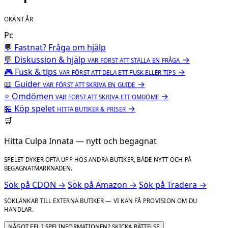
OKÄNT ÅR
Pc
💬 Fastnat? Fråga om hjälp
💬
Diskussion & hjälp
→
VAR FÖRST ATT STÄLLA EN FRÅGA
🎮
Fusk & tips
→
VAR FÖRST ATT DELA ETT FUSK ELLER TIPS
📖
Guider
→
VAR FÖRST ATT SKRIVA EN GUIDE
⭐
Omdömen
→
VAR FÖRST ATT SKRIVA ETT OMDÖME
🏪
Köp spelet
→
HITTA BUTIKER & PRISER
🛒
Hitta Culpa Innata — nytt och begagnat
SPELET DYKER OFTA UPP HOS ANDRA BUTIKER, BÅDE NYTT OCH PÅ
BEGAGNATMARKNADEN.
Sök på CDON →
Sök på Amazon →
Sök på Tradera →
SÖKLÄNKAR TILL EXTERNA BUTIKER — VI KAN FÅ PROVISION OM DU
HANDLAR.
NÅGOT FEL I SPELINFORMATIONEN? SKICKA RÄTTELSE