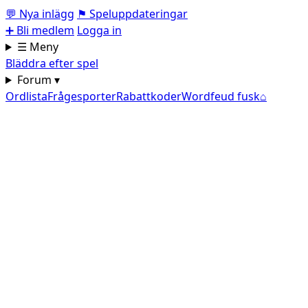
💬
Nya inlägg
⚑
Speluppdateringar
➕
Bli medlem
Logga in
☰ Meny
Bläddra efter spel
Forum ▾
Ordlista
Frågesporter
Rabattkoder
Wordfeud fusk
⌂