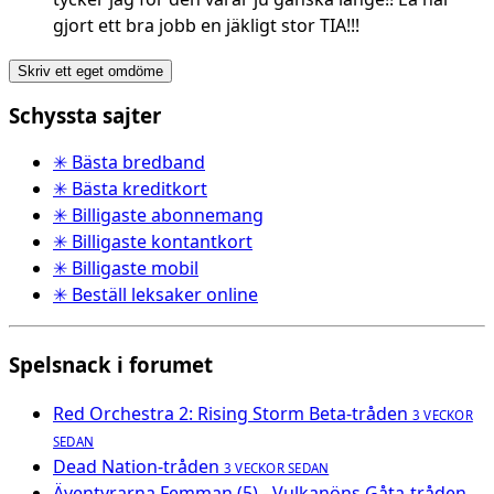
gjort ett bra jobb en jäkligt stor TIA!!!
Skriv ett eget omdöme
Schyssta sajter
✳ Bästa bredband
✳ Bästa kreditkort
✳ Billigaste abonnemang
✳ Billigaste kontantkort
✳ Billigaste mobil
✳ Beställ leksaker online
Spelsnack i forumet
Red Orchestra 2: Rising Storm Beta-tråden
3 VECKOR
SEDAN
Dead Nation-tråden
3 VECKOR SEDAN
Äventyrarna Femman (5) - Vulkanöns Gåta-tråden