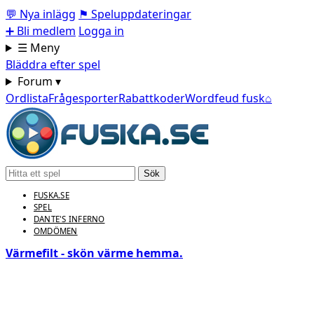
💬
Nya inlägg
⚑
Speluppdateringar
➕
Bli medlem
Logga in
☰ Meny
Bläddra efter spel
Forum ▾
Ordlista
Frågesporter
Rabattkoder
Wordfeud fusk
⌂
Sök
FUSKA.SE
SPEL
DANTE'S INFERNO
OMDÖMEN
Värmefilt - skön värme hemma.