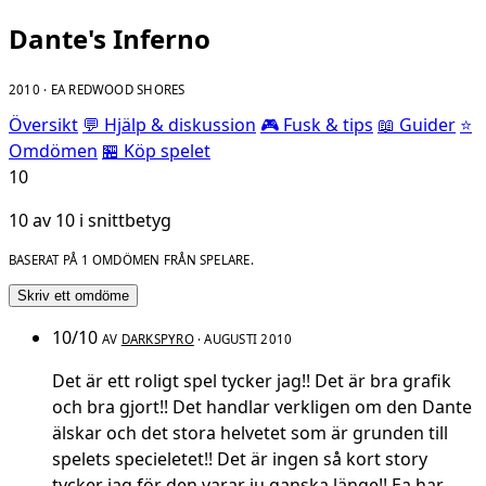
Dante's Inferno
2010 · EA REDWOOD SHORES
Översikt
💬 Hjälp & diskussion
🎮 Fusk & tips
📖 Guider
⭐
Omdömen
🏪 Köp spelet
10
10 av 10 i snittbetyg
BASERAT PÅ 1 OMDÖMEN FRÅN SPELARE.
Skriv ett omdöme
10/10
AV
DARKSPYRO
· AUGUSTI 2010
Det är ett roligt spel tycker jag!! Det är bra grafik
och bra gjort!! Det handlar verkligen om den Dante
älskar och det stora helvetet som är grunden till
spelets specieletet!! Det är ingen så kort story
tycker jag för den varar ju ganska länge!! Ea har