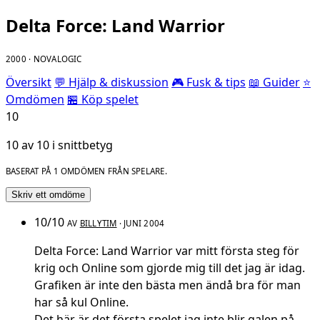
Delta Force: Land Warrior
2000 · NOVALOGIC
Översikt
💬 Hjälp & diskussion
🎮 Fusk & tips
📖 Guider
⭐
Omdömen
🏪 Köp spelet
10
10 av 10 i snittbetyg
BASERAT PÅ 1 OMDÖMEN FRÅN SPELARE.
Skriv ett omdöme
10/10
AV
BILLYTIM
· JUNI 2004
Delta Force: Land Warrior var mitt första steg för
krig och Online som gjorde mig till det jag är idag.
Grafiken är inte den bästa men ändå bra för man
har så kul Online.
Det här är det första spelet jag inte blir galen på