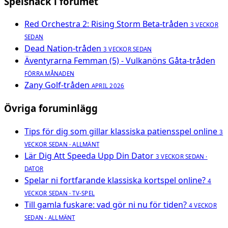
Spelsnack i forumet
Red Orchestra 2: Rising Storm Beta-tråden
3 VECKOR
SEDAN
Dead Nation-tråden
3 VECKOR SEDAN
Äventyrarna Femman (5) - Vulkanöns Gåta-tråden
FÖRRA MÅNADEN
Zany Golf-tråden
APRIL 2026
Övriga foruminlägg
Tips för dig som gillar klassiska patiensspel online
3
VECKOR SEDAN · ALLMÄNT
Lär Dig Att Speeda Upp Din Dator
3 VECKOR SEDAN ·
DATOR
Spelar ni fortfarande klassiska kortspel online?
4
VECKOR SEDAN · TV-SPEL
Till gamla fuskare: vad gör ni nu för tiden?
4 VECKOR
SEDAN · ALLMÄNT