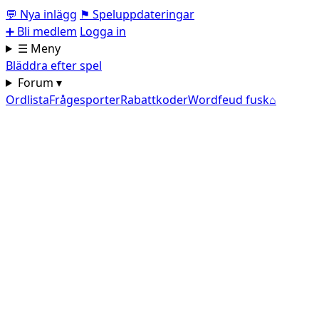
💬
Nya inlägg
⚑
Speluppdateringar
➕
Bli medlem
Logga in
☰ Meny
Bläddra efter spel
Forum ▾
Ordlista
Frågesporter
Rabattkoder
Wordfeud fusk
⌂