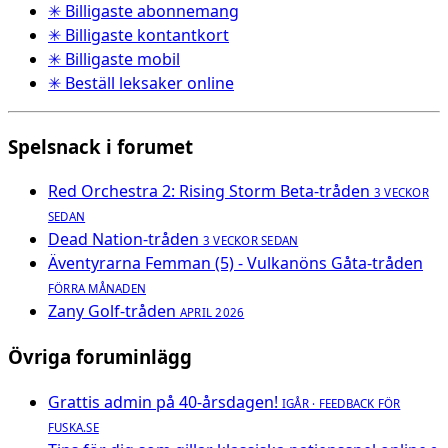
✳ Billigaste abonnemang
✳ Billigaste kontantkort
✳ Billigaste mobil
✳ Beställ leksaker online
Spelsnack i forumet
Red Orchestra 2: Rising Storm Beta-tråden
3 VECKOR
SEDAN
Dead Nation-tråden
3 VECKOR SEDAN
Äventyrarna Femman (5) - Vulkanöns Gåta-tråden
FÖRRA MÅNADEN
Zany Golf-tråden
APRIL 2026
Övriga foruminlägg
Grattis admin på 40-årsdagen!
IGÅR · FEEDBACK FÖR
FUSKA.SE