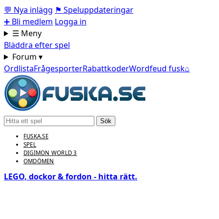
💬
Nya inlägg
⚑
Speluppdateringar
➕
Bli medlem
Logga in
☰ Meny
Bläddra efter spel
Forum ▾
Ordlista
Frågesporter
Rabattkoder
Wordfeud fusk
⌂
Sök
FUSKA.SE
SPEL
DIGIMON WORLD 3
OMDÖMEN
LEGO, dockor & fordon - hitta rätt.