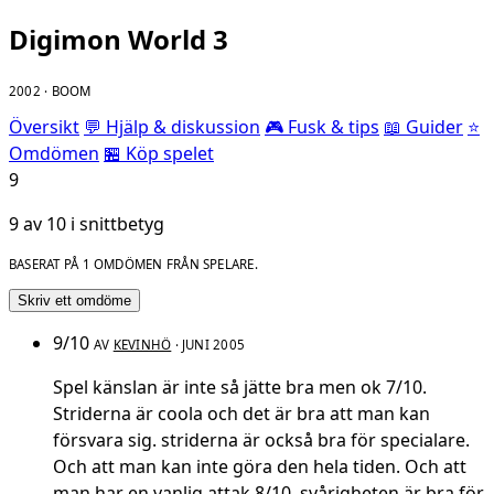
Digimon World 3
2002 · BOOM
Översikt
💬 Hjälp & diskussion
🎮 Fusk & tips
📖 Guider
⭐
Omdömen
🏪 Köp spelet
9
9 av 10 i snittbetyg
BASERAT PÅ 1 OMDÖMEN FRÅN SPELARE.
Skriv ett omdöme
9/10
AV
KEVINHÖ
· JUNI 2005
Spel känslan är inte så jätte bra men ok 7/10.
Striderna är coola och det är bra att man kan
försvara sig. striderna är också bra för specialare.
Och att man kan inte göra den hela tiden. Och att
man har en vanlig attak 8/10. svårigheten är bra för