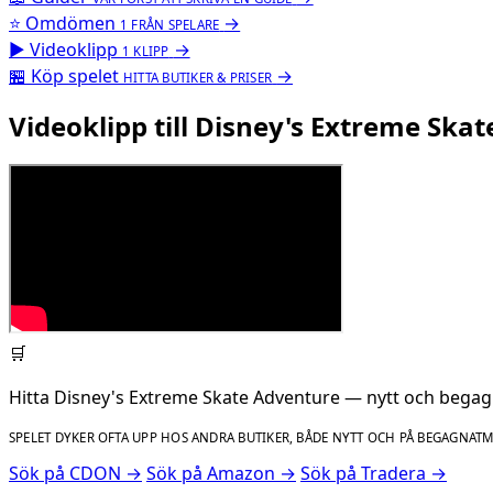
⭐
Omdömen
→
1 FRÅN SPELARE
▶
Videoklipp
→
1 KLIPP
🏪
Köp spelet
→
HITTA BUTIKER & PRISER
Videoklipp till Disney's Extreme Ska
🛒
Hitta Disney's Extreme Skate Adventure — nytt och begag
SPELET DYKER OFTA UPP HOS ANDRA BUTIKER, BÅDE NYTT OCH PÅ BEGAGNAT
Sök på CDON →
Sök på Amazon →
Sök på Tradera →