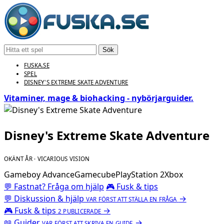
Sök
FUSKA.SE
SPEL
DISNEY'S EXTREME SKATE ADVENTURE
Vitaminer, mage & biohacking - nybörjarguider.
Disney's Extreme Skate Adventure
OKÄNT ÅR · VICARIOUS VISION
Gameboy Advance
Gamecube
PlayStation 2
Xbox
💬 Fastnat? Fråga om hjälp
🎮 Fusk & tips
💬
Diskussion & hjälp
→
VAR FÖRST ATT STÄLLA EN FRÅGA
🎮
Fusk & tips
→
2 PUBLICERADE
📖
Guider
→
VAR FÖRST ATT SKRIVA EN GUIDE