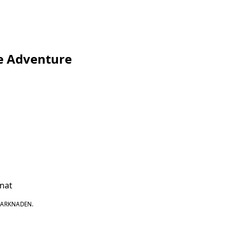
te Adventure
nat
MARKNADEN.