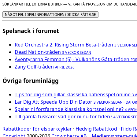
SÖKLÄNKAR TILL EXTERNA BUTIKER — VI KAN FÅ PROVISION OM DU HANDLAR
NÅGOT FEL I SPELINFORMATIONEN? SKICKA RÄTTELSE
Spelsnack i forumet
Red Orchestra 2: Rising Storm Beta-tråden
3 VECKOR S
Dead Nation-tråden
3 VECKOR SEDAN
Äventyrarna Femman (5) - Vulkanöns Gåta-tråden
FÖ
Zany Golf-tråden
APRIL 2026
Övriga foruminlägg
Tips för dig som gillar klassiska patiensspel online
3 
Lär Dig Att Speeda Upp Din Dator
3 VECKOR SEDAN · DATO
Spelar ni fortfarande klassiska kortspel online?
4 VECK
Till gamla fuskare: vad gör ni nu för tiden?
4 VECKOR SE
Rabattkoder för elsparkcyklar
·
Hedvig Rabattkod
·
Fiido 
Copyright
2000-2026
Crownberry AB
|
Medlemsystem-gui