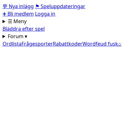
💬
Nya inlägg
⚑
Speluppdateringar
➕
Bli medlem
Logga in
☰ Meny
Bläddra efter spel
Forum ▾
Ordlista
Frågesporter
Rabattkoder
Wordfeud fusk
⌂