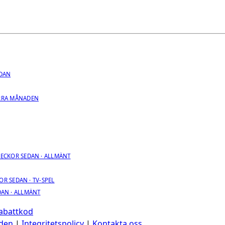
.
EDAN
RRA MÅNADEN
VECKOR SEDAN · ALLMÄNT
R
OR SEDAN · TV-SPEL
DAN · ALLMÄNT
Rabattkod
den
|
Integritetspolicy
|
Kontakta oss