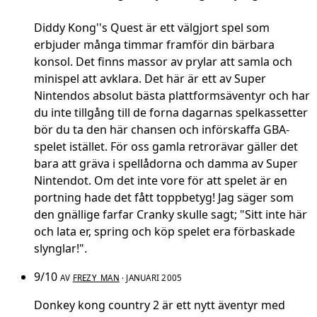
Diddy Kong''s Quest är ett välgjort spel som
erbjuder många timmar framför din bärbara
konsol. Det finns massor av prylar att samla och
minispel att avklara. Det här är ett av Super
Nintendos absolut bästa plattformsäventyr och har
du inte tillgång till de forna dagarnas spelkassetter
bör du ta den här chansen och införskaffa GBA-
spelet istället. För oss gamla retrorävar gäller det
bara att gräva i spellådorna och damma av Super
Nintendot. Om det inte vore för att spelet är en
portning hade det fått toppbetyg! Jag säger som
den gnällige farfar Cranky skulle sagt; "Sitt inte här
och lata er, spring och köp spelet era förbaskade
slynglar!".
9/10
AV
FREZY_MAN
· JANUARI 2005
Donkey kong country 2 är ett nytt äventyr med