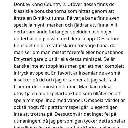
Donkey Kong Country 2. Utöver dessa finns de
klassiska bonusbanorna som hittas genom att
äntra en B-märkt tunna. På varje bana finns även
speciella mynt, märken och fjädrar att finna. Allt
detta samlande förlänger speltiden och höjer
underhållningsnivån med flera snäpp. Dessutom
finns det en bra statusskärm för varje bana, där
man ser om man missat föremål eller bonusbanor.
Ett ytterligare plus är alla dessa minispel. De är
kanske inte av toppklass men ger ett mer komplett
intryck av spelet. En favorit är insamlande av små
insekter på tid och jag erkänner att jag satt fast
framför det i minst en timme. Man kan också
utnyttja en multispelarfunktion som tillåter en att
spela minispel ihop med vänner. Omspelarvärdet är
också högt, för plattformsspel går ju egentligen
inte att tröttna på. Dessutom är det inget fel på
utmaningen, då jag personligen tycker detta spel är
betydligt svårare än de samtida Mario-spelen var.