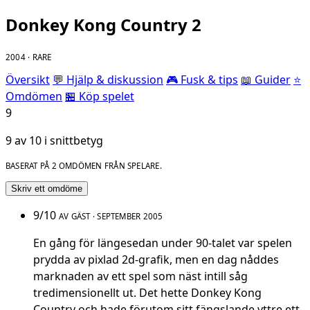
Donkey Kong Country 2
2004 · RARE
Översikt
💬 Hjälp & diskussion
🎮 Fusk & tips
📖 Guider
⭐
Omdömen
🏪 Köp spelet
9
9 av 10 i snittbetyg
BASERAT PÅ 2 OMDÖMEN FRÅN SPELARE.
Skriv ett omdöme
9/10
AV GÄST · SEPTEMBER 2005
En gång för längesedan under 90-talet var spelen
prydda av pixlad 2d-grafik, men en dag nåddes
marknaden av ett spel som näst intill såg
tredimensionellt ut. Det hette Donkey Kong
Country och hade förutom sitt fängslande yttre ett