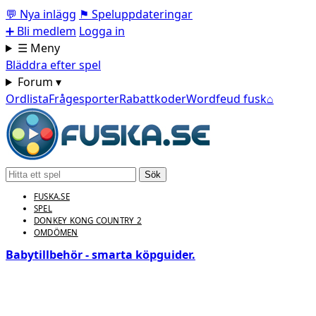
💬
Nya inlägg
⚑
Speluppdateringar
➕
Bli medlem
Logga in
☰ Meny
Bläddra efter spel
Forum ▾
Ordlista
Frågesporter
Rabattkoder
Wordfeud fusk
⌂
Sök
FUSKA.SE
SPEL
DONKEY KONG COUNTRY 2
OMDÖMEN
Babytillbehör - smarta köpguider.