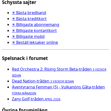
Schyssta sajter
✳ Bästa bredband
✳ Bästa kreditkort
✳ Billigaste abonnemang
✳ Billigaste kontantkort
✳ Billigaste mobil
✳ Beställ leksaker online
Spelsnack i forumet
Red Orchestra 2: Rising Storm Beta-tråden
3 VECKOR
SEDAN
Dead Nation-tråden
3 VECKOR SEDAN
Äventyrarna Femman (5) - Vulkanöns Gåta-tråden
FÖRRA MÅNADEN
Zany Golf-tråden
APRIL 2026
Övriga foruminlägg