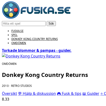
Sök
FUSKA.SE
SPEL
DONKEY KONG COUNTRY RETURNS
OMDÖMEN
Torkade blommor & pampas - guider.
OMDÖMEN
Donkey Kong Country Returns
2010 · RETRO STUDIOS
Översikt
💬 Hjälp & diskussion
🎮 Fusk & tips
📖 Guider
⭐ 
8.33