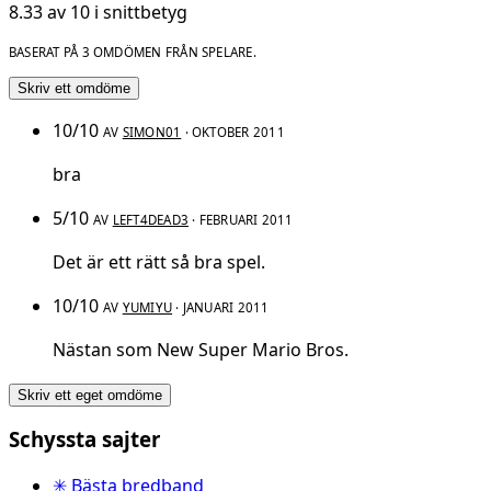
8.33 av 10 i snittbetyg
BASERAT PÅ 3 OMDÖMEN FRÅN SPELARE.
Skriv ett omdöme
10/10
AV
SIMON01
· OKTOBER 2011
bra
5/10
AV
LEFT4DEAD3
· FEBRUARI 2011
Det är ett rätt så bra spel.
10/10
AV
YUMIYU
· JANUARI 2011
Nästan som New Super Mario Bros.
Skriv ett eget omdöme
Schyssta sajter
✳ Bästa bredband