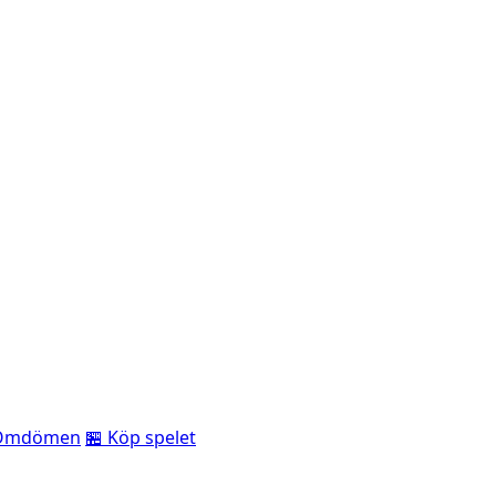
Omdömen
🏪 Köp spelet