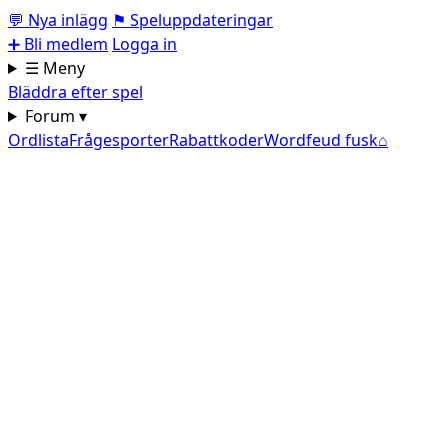
💬
Nya inlägg
⚑
Speluppdateringar
➕
Bli medlem
Logga in
☰ Meny
Bläddra efter spel
Forum ▾
Ordlista
Frågesporter
Rabattkoder
Wordfeud fusk
⌂