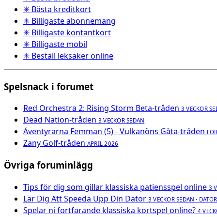
✳ Bästa kreditkort
✳ Billigaste abonnemang
✳ Billigaste kontantkort
✳ Billigaste mobil
✳ Beställ leksaker online
Spelsnack i forumet
Red Orchestra 2: Rising Storm Beta-tråden
3 VECKOR S
Dead Nation-tråden
3 VECKOR SEDAN
Äventyrarna Femman (5) - Vulkanöns Gåta-tråden
FÖ
Zany Golf-tråden
APRIL 2026
Övriga foruminlägg
Tips för dig som gillar klassiska patiensspel online
3 
Lär Dig Att Speeda Upp Din Dator
3 VECKOR SEDAN · DATO
Spelar ni fortfarande klassiska kortspel online?
4 VECK