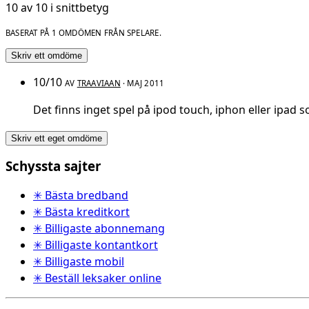
10 av 10 i snittbetyg
BASERAT PÅ 1 OMDÖMEN FRÅN SPELARE.
Skriv ett omdöme
10/10
AV
TRAAVIAAN
· MAJ 2011
Det finns inget spel på ipod touch, iphon eller ipad 
Skriv ett eget omdöme
Schyssta sajter
✳ Bästa bredband
✳ Bästa kreditkort
✳ Billigaste abonnemang
✳ Billigaste kontantkort
✳ Billigaste mobil
✳ Beställ leksaker online