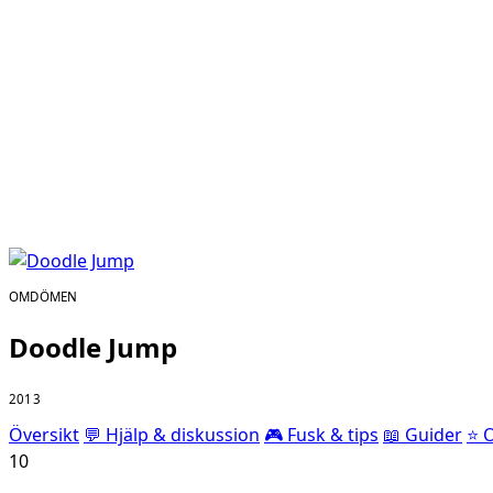
OMDÖMEN
Doodle Jump
2013
Översikt
💬 Hjälp & diskussion
🎮 Fusk & tips
📖 Guider
⭐ 
10