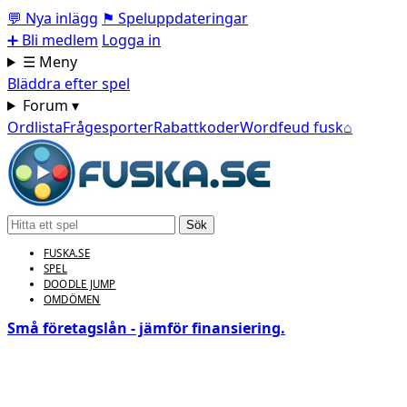
💬
Nya inlägg
⚑
Speluppdateringar
➕
Bli medlem
Logga in
☰ Meny
Bläddra efter spel
Forum ▾
Ordlista
Frågesporter
Rabattkoder
Wordfeud fusk
⌂
Sök
FUSKA.SE
SPEL
DOODLE JUMP
OMDÖMEN
Små företagslån - jämför finansiering.