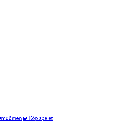
Omdömen
🏪 Köp spelet