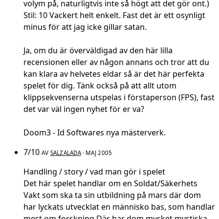
volym på, naturligtvis inte så högt att det gör ont.)
Stil: 10 Vackert helt enkelt. Fast det är ett osynligt
minus för att jag icke gillar satan.
Ja, om du är överväldigad av den här lilla
recensionen eller av någon annans och tror att du
kan klara av helvetes eldar så är det här perfekta
spelet för dig. Tänk också på att allt utom
klippsekvenserna utspelas i förstaperson (FPS), fast
det var väl ingen nyhet för er va?
Doom3 - Id Softwares nya mästerverk.
7/10
AV
SALZALADA
· MAJ 2005
Handling / story / vad man gör i spelet
Det här spelet handlar om en Soldat/Säkerhets
Vakt som ska ta sin utbildning på mars där dom
har lyckats utvecklat en människo bas, som handlar
mest om forskning.Där har dom mycket mystiska