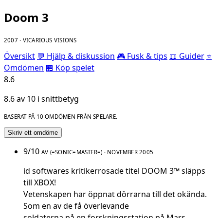
Doom 3
2007 · VICARIOUS VISIONS
Översikt
💬 Hjälp & diskussion
🎮 Fusk & tips
📖 Guider
⭐
Omdömen
🏪 Köp spelet
8.6
8.6 av 10 i snittbetyg
BASERAT PÅ 10 OMDÖMEN FRÅN SPELARE.
Skriv ett omdöme
9/10
AV
(=SONIC=MASTER=)
· NOVEMBER 2005
id softwares kritikerrosade titel DOOM 3™ släpps
till XBOX!
Vetenskapen har öppnat dörrarna till det okända.
Som en av de få överlevande
soldaterna på en forskningsstation på Mars