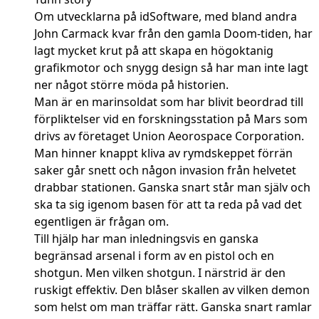
Om utvecklarna på idSoftware, med bland andra
John Carmack kvar från den gamla Doom-tiden, har
lagt mycket krut på att skapa en högoktanig
grafikmotor och snygg design så har man inte lagt
ner något större möda på historien.
Man är en marinsoldat som har blivit beordrad till
förpliktelser vid en forskningsstation på Mars som
drivs av företaget Union Aeorospace Corporation.
Man hinner knappt kliva av rymdskeppet förrän
saker går snett och någon invasion från helvetet
drabbar stationen. Ganska snart står man själv och
ska ta sig igenom basen för att ta reda på vad det
egentligen är frågan om.
Till hjälp har man inledningsvis en ganska
begränsad arsenal i form av en pistol och en
shotgun. Men vilken shotgun. I närstrid är den
ruskigt effektiv. Den blåser skallen av vilken demon
som helst om man träffar rätt. Ganska snart ramlar