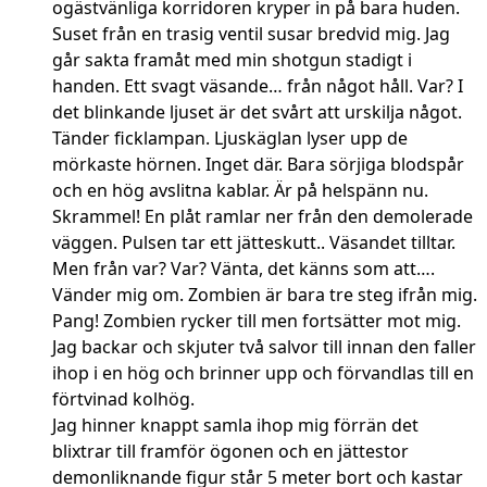
ogästvänliga korridoren kryper in på bara huden.
Suset från en trasig ventil susar bredvid mig. Jag
går sakta framåt med min shotgun stadigt i
handen. Ett svagt väsande… från något håll. Var? I
det blinkande ljuset är det svårt att urskilja något.
Tänder ficklampan. Ljuskäglan lyser upp de
mörkaste hörnen. Inget där. Bara sörjiga blodspår
och en hög avslitna kablar. Är på helspänn nu.
Skrammel! En plåt ramlar ner från den demolerade
väggen. Pulsen tar ett jätteskutt.. Väsandet tilltar.
Men från var? Var? Vänta, det känns som att….
Vänder mig om. Zombien är bara tre steg ifrån mig.
Pang! Zombien rycker till men fortsätter mot mig.
Jag backar och skjuter två salvor till innan den faller
ihop i en hög och brinner upp och förvandlas till en
förtvinad kolhög.
Jag hinner knappt samla ihop mig förrän det
blixtrar till framför ögonen och en jättestor
demonliknande figur står 5 meter bort och kastar