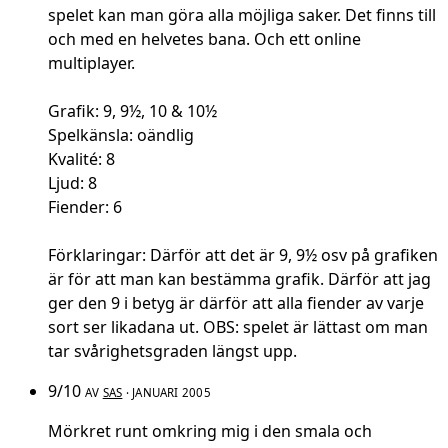
spelet kan man göra alla möjliga saker. Det finns till
och med en helvetes bana. Och ett online
multiplayer.
Grafik: 9, 9½, 10 & 10½
Spelkänsla: oändlig
Kvalité: 8
Ljud: 8
Fiender: 6
Förklaringar: Därför att det är 9, 9½ osv på grafiken
är för att man kan bestämma grafik. Därför att jag
ger den 9 i betyg är därför att alla fiender av varje
sort ser likadana ut. OBS: spelet är lättast om man
tar svårighetsgraden längst upp.
9/10
AV
SAS
· JANUARI 2005
Mörkret runt omkring mig i den smala och