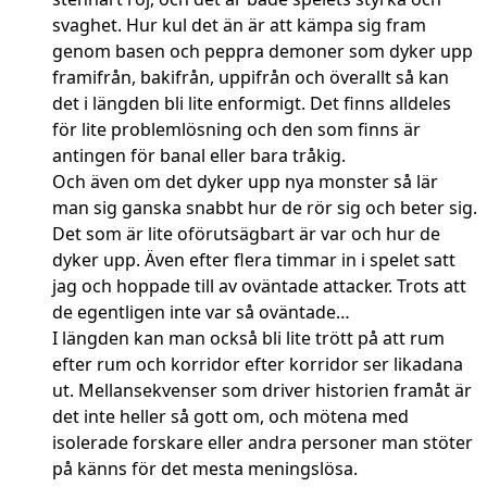
svaghet. Hur kul det än är att kämpa sig fram
genom basen och peppra demoner som dyker upp
framifrån, bakifrån, uppifrån och överallt så kan
det i längden bli lite enformigt. Det finns alldeles
för lite problemlösning och den som finns är
antingen för banal eller bara tråkig.
Och även om det dyker upp nya monster så lär
man sig ganska snabbt hur de rör sig och beter sig.
Det som är lite oförutsägbart är var och hur de
dyker upp. Även efter flera timmar in i spelet satt
jag och hoppade till av oväntade attacker. Trots att
de egentligen inte var så oväntade…
I längden kan man också bli lite trött på att rum
efter rum och korridor efter korridor ser likadana
ut. Mellansekvenser som driver historien framåt är
det inte heller så gott om, och mötena med
isolerade forskare eller andra personer man stöter
på känns för det mesta meningslösa.