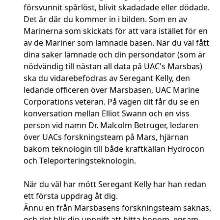
försvunnit spårlöst, blivit skadadade eller dödade.
Det är där du kommer in i bilden. Som en av
Marinerna som skickats för att vara istället för en
av de Mariner som lämnade basen. När du väl fått
dina saker lämnade och din persondator (som är
nödvändig till nästan all data på UAC's Marsbas)
ska du vidarebefodras av Seregant Kelly, den
ledande officeren över Marsbasen, UAC Marine
Corporations veteran. På vägen dit får du se en
konversation mellan Elliot Swann och en viss
person vid namn Dr. Malcolm Betruger, ledaren
över UACs forskningsteam på Mars, hjärnan
bakom teknologin till både kraftkällan Hydrocon
och Teleporteringsteknologin.
När du väl har mött Seregant Kelly har han redan
ett första uppdrag åt dig.
Ännu en från Marsbasens forskningsteam saknas,
och det blir din uppgift att hitta honom, ensam.