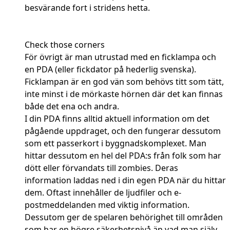
besvärande fort i stridens hetta.
Check those corners
För övrigt är man utrustad med en ficklampa och
en PDA (eller fickdator på hederlig svenska).
Ficklampan är en god vän som behövs titt som tätt,
inte minst i de mörkaste hörnen där det kan finnas
både det ena och andra.
I din PDA finns alltid aktuell information om det
pågående uppdraget, och den fungerar dessutom
som ett passerkort i byggnadskomplexet. Man
hittar dessutom en hel del PDA:s från folk som har
dött eller förvandats till zombies. Deras
information laddas ned i din egen PDA när du hittar
dem. Oftast innehåller de ljudfiler och e-
postmeddelanden med viktig information.
Dessutom ger de spelaren behörighet till områden
som har en högre säkerhetsnivå än vad man själv