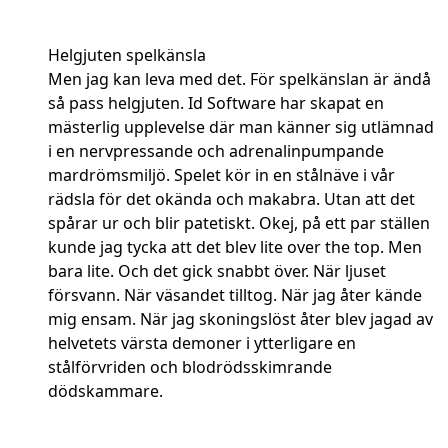
Helgjuten spelkänsla
Men jag kan leva med det. För spelkänslan är ändå
så pass helgjuten. Id Software har skapat en
mästerlig upplevelse där man känner sig utlämnad
i en nervpressande och adrenalinpumpande
mardrömsmiljö. Spelet kör in en stålnäve i vår
rädsla för det okända och makabra. Utan att det
spårar ur och blir patetiskt. Okej, på ett par ställen
kunde jag tycka att det blev lite over the top. Men
bara lite. Och det gick snabbt över. När ljuset
försvann. När väsandet tilltog. När jag åter kände
mig ensam. När jag skoningslöst åter blev jagad av
helvetets värsta demoner i ytterligare en
stålförvriden och blodrödsskimrande
dödskammare.