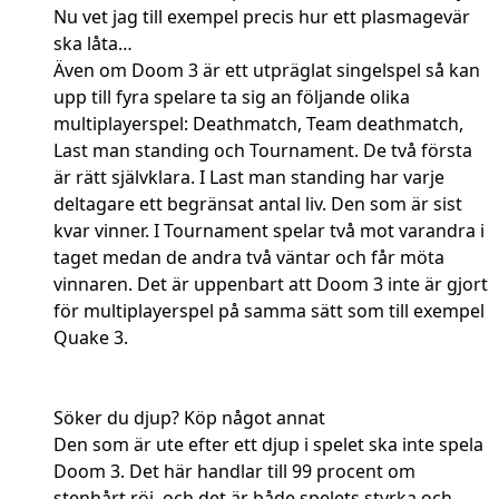
Nu vet jag till exempel precis hur ett plasmagevär
ska låta…
Även om Doom 3 är ett utpräglat singelspel så kan
upp till fyra spelare ta sig an följande olika
multiplayerspel: Deathmatch, Team deathmatch,
Last man standing och Tournament. De två första
är rätt självklara. I Last man standing har varje
deltagare ett begränsat antal liv. Den som är sist
kvar vinner. I Tournament spelar två mot varandra i
taget medan de andra två väntar och får möta
vinnaren. Det är uppenbart att Doom 3 inte är gjort
för multiplayerspel på samma sätt som till exempel
Quake 3.
Söker du djup? Köp något annat
Den som är ute efter ett djup i spelet ska inte spela
Doom 3. Det här handlar till 99 procent om
stenhårt röj, och det är både spelets styrka och