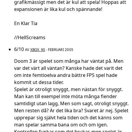
grafikmässigt men det är kul att spela! Hoppas att
expansionen är lika kul och spännande!
En Klar Tia
//HellScreams
6/10
AV
XBOX_90
· FEBRUARI 2005
Doom 3 är spelet som många har väntat på. Men
var det värt all väntan? Kanske hade det varit det
om inte femtioelva andra bättre FPS spel hade
kommit ut dessa tider.
Spelet är otroligt snyggt, men nästan för snyggt.
Man kan till exempel inte möta många fiender
samtidigt utan lagg, Men som sagt, otroligt snyggt.
Men resten då? Är det lika bra? Svaret är nej. Spelet
upprepar sig självt hela tiden och det känns som
man spelar samma bana om och om igen.
Kontrollen funkar som det brukar, men spelet är