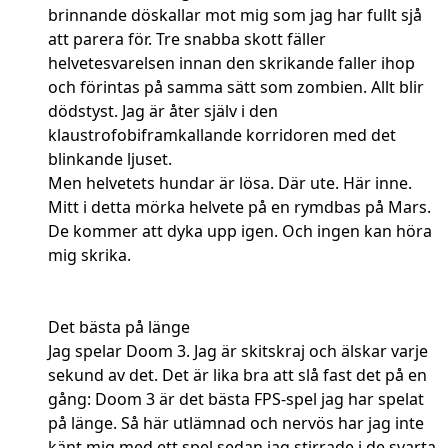
brinnande döskallar mot mig som jag har fullt sjå
att parera för. Tre snabba skott fäller
helvetesvarelsen innan den skrikande faller ihop
och förintas på samma sätt som zombien. Allt blir
dödstyst. Jag är åter själv i den
klaustrofobiframkallande korridoren med det
blinkande ljuset.
Men helvetets hundar är lösa. Där ute. Här inne.
Mitt i detta mörka helvete på en rymdbas på Mars.
De kommer att dyka upp igen. Och ingen kan höra
mig skrika.
Det bästa på länge
Jag spelar Doom 3. Jag är skitskraj och älskar varje
sekund av det. Det är lika bra att slå fast det på en
gång: Doom 3 är det bästa FPS-spel jag har spelat
på länge. Så här utlämnad och nervös har jag inte
känt mig med ett spel sedan jag stirrade i de svarta