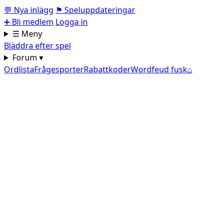
💬
Nya inlägg
⚑
Speluppdateringar
➕
Bli medlem
Logga in
☰ Meny
Bläddra efter spel
Forum ▾
Ordlista
Frågesporter
Rabattkoder
Wordfeud fusk
⌂