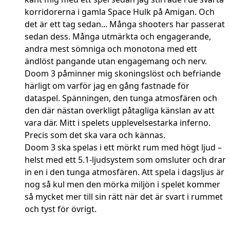
korridorerna i gamla Space Hulk på Amigan. Och
det är ett tag sedan... Många shooters har passerat
sedan dess. Många utmärkta och engagerande,
andra mest sömniga och monotona med ett
ändlöst pangande utan engagemang och nerv.
Doom 3 påminner mig skoningslöst och befriande
härligt om varför jag en gång fastnade för
dataspel. Spänningen, den tunga atmosfären och
den där nästan overkligt påtagliga känslan av att
vara där. Mitt i spelets upplevelsestarka inferno.
Precis som det ska vara och kännas.
Doom 3 ska spelas i ett mörkt rum med högt ljud –
helst med ett 5.1-ljudsystem som omsluter och drar
in en i den tunga atmosfären. Att spela i dagsljus är
nog så kul men den mörka miljön i spelet kommer
så mycket mer till sin rätt när det är svart i rummet
och tyst för övrigt.