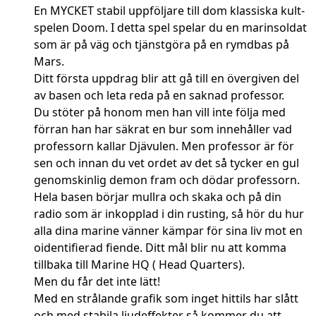
En MYCKET stabil uppföljare till dom klassiska kult-
spelen Doom. I detta spel spelar du en marinsoldat
som är på väg och tjänstgöra på en rymdbas på
Mars.
Ditt första uppdrag blir att gå till en övergiven del
av basen och leta reda på en saknad professor.
Du stöter på honom men han vill inte följa med
förran han har säkrat en bur som innehåller vad
professorn kallar Djävulen. Men professor är för
sen och innan du vet ordet av det så tycker en gul
genomskinlig demon fram och dödar professorn.
Hela basen börjar mullra och skaka och på din
radio som är inkopplad i din rusting, så hör du hur
alla dina marine vänner kämpar för sina liv mot en
oidentifierad fiende. Ditt mål blir nu att komma
tillbaka till Marine HQ ( Head Quarters).
Men du får det inte lätt!
Med en strålande grafik som inget hittils har slått
och med stabila ljudeffekter så kommer du att