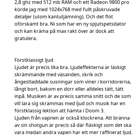
2,8 ghz med 512 mb RAM och ett Radeon 9800 pro
körde jag med 1024x768 med fullt påskruvade
detaljer (utom kantutjämning). Och det flöt
oförskämt bra. Ni som har en ny spjutspetsdator
och kan kräma på max rakt över är dock att
gratulera.
Förstklassigt ljud
Ljudet är precis lika bra. Ljudeffekterna är läskigt
skrämmande med väsanden, skrik och
ångestladdade susningar som viner i korridorerna,
långt bort, bakom en dörr eller alldeles tätt, tätt
inpå. Musiken är av precis samma snitt och de som
vill lära sig skrämmas med ljud och musik har en
förstklassig lektion att hämta i Doom 3.
Ljuden från vapnen är också klockrena. Att bränna
av sin shotgun är precis så där fläskigt som det ska
vara medan andra vapen har ett mer raffinerat ljud.