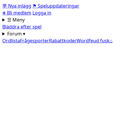
💬
Nya inlägg
⚑
Speluppdateringar
➕
Bli medlem
Logga in
☰ Meny
Bläddra efter spel
Forum ▾
Ordlista
Frågesporter
Rabattkoder
Wordfeud fusk
⌂