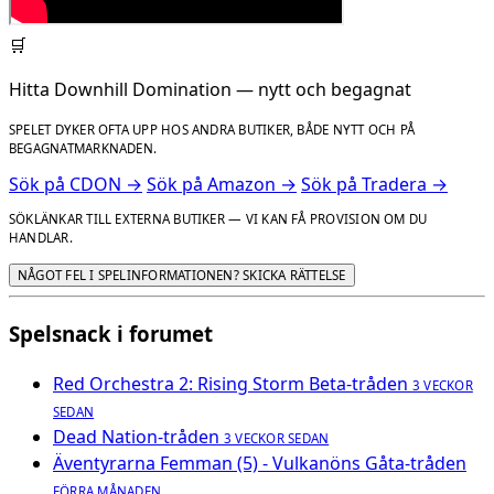
🛒
Hitta Downhill Domination — nytt och begagnat
SPELET DYKER OFTA UPP HOS ANDRA BUTIKER, BÅDE NYTT OCH PÅ
BEGAGNATMARKNADEN.
Sök på CDON →
Sök på Amazon →
Sök på Tradera →
SÖKLÄNKAR TILL EXTERNA BUTIKER — VI KAN FÅ PROVISION OM DU
HANDLAR.
NÅGOT FEL I SPELINFORMATIONEN? SKICKA RÄTTELSE
Spelsnack i forumet
Red Orchestra 2: Rising Storm Beta-tråden
3 VECKOR
SEDAN
Dead Nation-tråden
3 VECKOR SEDAN
Äventyrarna Femman (5) - Vulkanöns Gåta-tråden
FÖRRA MÅNADEN