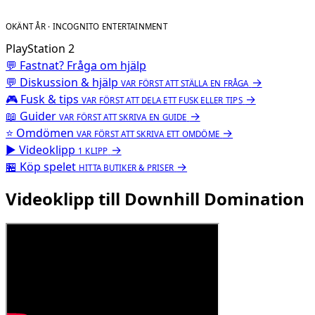
OKÄNT ÅR · INCOGNITO ENTERTAINMENT
PlayStation 2
💬 Fastnat? Fråga om hjälp
💬
Diskussion & hjälp
→
VAR FÖRST ATT STÄLLA EN FRÅGA
🎮
Fusk & tips
→
VAR FÖRST ATT DELA ETT FUSK ELLER TIPS
📖
Guider
→
VAR FÖRST ATT SKRIVA EN GUIDE
⭐
Omdömen
→
VAR FÖRST ATT SKRIVA ETT OMDÖME
▶
Videoklipp
→
1 KLIPP
🏪
Köp spelet
→
HITTA BUTIKER & PRISER
Videoklipp till Downhill Domination