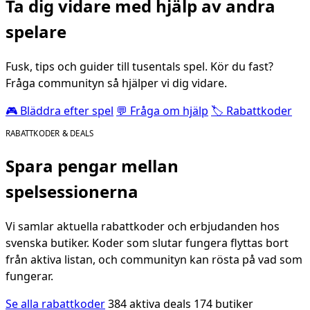
Ta dig vidare med hjälp av andra
spelare
Fusk, tips och guider till tusentals spel. Kör du fast?
Fråga communityn så hjälper vi dig vidare.
🎮 Bläddra efter spel
💬 Fråga om hjälp
🏷️ Rabattkoder
RABATTKODER & DEALS
Spara pengar mellan
spelsessionerna
Vi samlar aktuella rabattkoder och erbjudanden hos
svenska butiker. Koder som slutar fungera flyttas bort
från aktiva listan, och communityn kan rösta på vad som
fungerar.
Se alla rabattkoder
384 aktiva deals
174 butiker