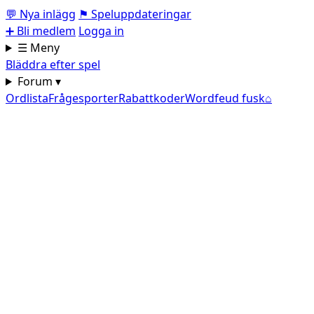
💬
Nya inlägg
⚑
Speluppdateringar
➕
Bli medlem
Logga in
☰ Meny
Bläddra efter spel
Forum ▾
Ordlista
Frågesporter
Rabattkoder
Wordfeud fusk
⌂