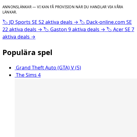
ANNONSLÄNKAR — VI KAN FÅ PROVISION NÄR DU HANDLAR VIA VÅRA
LÄNKAR.
🏷️
JD Sports SE
52 aktiva deals
→
🏷️
Dack-online.com SE
22 aktiva deals
→
🏷️
Gaston
9 aktiva deals
→
🏷️
Acer SE
7
aktiva deals
→
Populära spel
Grand Theft Auto (GTA) V (5)
The Sims 4