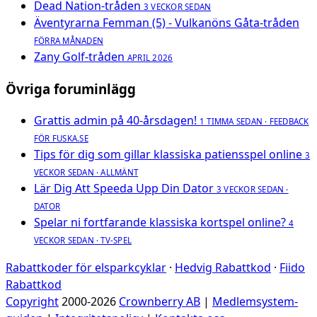
Dead Nation-tråden
3 VECKOR SEDAN
Äventyrarna Femman (5) - Vulkanöns Gåta-tråden
FÖRRA MÅNADEN
Zany Golf-tråden
APRIL 2026
Övriga foruminlägg
Grattis admin på 40-årsdagen!
1 TIMMA SEDAN · FEEDBACK
FÖR FUSKA.SE
Tips för dig som gillar klassiska patiensspel online
3
VECKOR SEDAN · ALLMÄNT
Lär Dig Att Speeda Upp Din Dator
3 VECKOR SEDAN ·
DATOR
Spelar ni fortfarande klassiska kortspel online?
4
VECKOR SEDAN · TV-SPEL
Rabattkoder för elsparkcyklar
·
Hedvig Rabattkod
·
Fiido
Rabattkod
Copyright
2000-2026
Crownberry AB
|
Medlemsystem-