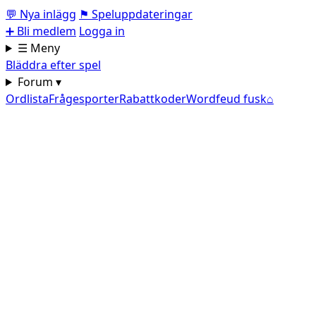
💬
Nya inlägg
⚑
Speluppdateringar
➕
Bli medlem
Logga in
☰ Meny
Bläddra efter spel
Forum ▾
Ordlista
Frågesporter
Rabattkoder
Wordfeud fusk
⌂