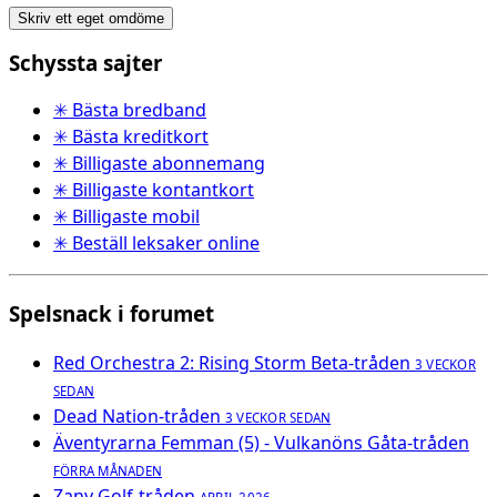
Skriv ett eget omdöme
Schyssta sajter
✳ Bästa bredband
✳ Bästa kreditkort
✳ Billigaste abonnemang
✳ Billigaste kontantkort
✳ Billigaste mobil
✳ Beställ leksaker online
Spelsnack i forumet
Red Orchestra 2: Rising Storm Beta-tråden
3 VECKOR
SEDAN
Dead Nation-tråden
3 VECKOR SEDAN
Äventyrarna Femman (5) - Vulkanöns Gåta-tråden
FÖRRA MÅNADEN
Zany Golf-tråden