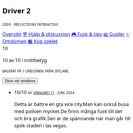
Driver 2
2000 · REFLECTIONS INTERACTIVE
Översikt
💬 Hjälp & diskussion
🎮 Fusk & tips
📖 Guider
⭐
Omdömen
🏪 Köp spelet
10
10 av 10 i snittbetyg
BASERAT PÅ 1 OMDÖMEN FRÅN SPELARE.
Skriv ett omdöme
10/10
AV
VINNARE111
· JUNI 2004
Detta är bättre en gta vice city.Man kan också busa
med polisen mycket.De finns många fusk till det
och bra grafik.Sen är de spännande när man går till
spök staden i las vegas.