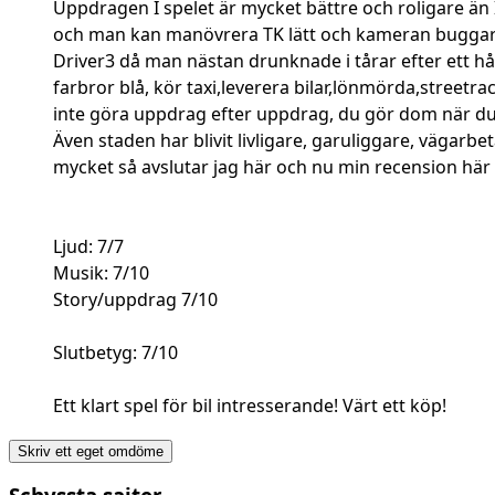
Uppdragen I spelet är mycket bättre och roligare än I 
och man kan manövrera TK lätt och kameran buggar inte 
Driver3 då man nästan drunknade i tårar efter ett h
farbror blå, kör taxi,leverera bilar,lönmörda,streetra
inte göra uppdrag efter uppdrag, du gör dom när du vi
Även staden har blivit livligare, garuliggare, vägarbe
mycket så avslutar jag här och nu min recension här 
Ljud: 7/7
Musik: 7/10
Story/uppdrag 7/10
Slutbetyg: 7/10
Ett klart spel för bil intresserande! Värt ett köp!
Skriv ett eget omdöme