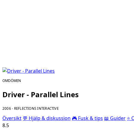
OMDÖMEN
Driver - Parallel Lines
2006 · REFLECTIONS INTERACTIVE
Översikt
💬 Hjälp & diskussion
🎮 Fusk & tips
📖 Guider
⭐ 
8.5