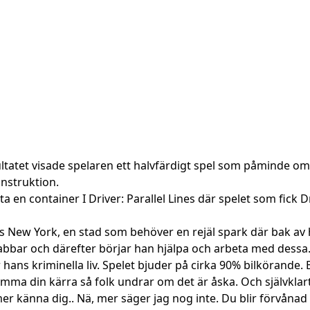
sultatet visade spelaren ett halvfärdigt spel som påminde om
onstruktion.
a en container I Driver: Parallel Lines där spelet som fick Dr
otalets New York, en stad som behöver en rejäl spark där bak
 grabbar och därefter börjar han hjälpa och arbeta med dessa
ns kriminella liv. Spelet bjuder på cirka 90% bilkörande. Bi
mma din kärra så folk undrar om det är åska. Och självklart
känna dig.. Nä, mer säger jag nog inte. Du blir förvånad I 