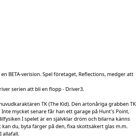
 en BETA-verision. Spel företaget, Reflections, medger att
iver serien att bli en flopp - Driver3.
 av huvudkaraktären TK (The Kid). Den artonåriga grabben TK
. Inte mycket senare får han ett garage på Hunt's Point,
lfysiken I spelet är en självklar dröm och bilarna känns
 kan du, byta färger på den, fixa skottsäkert glas m.m.
allafall.