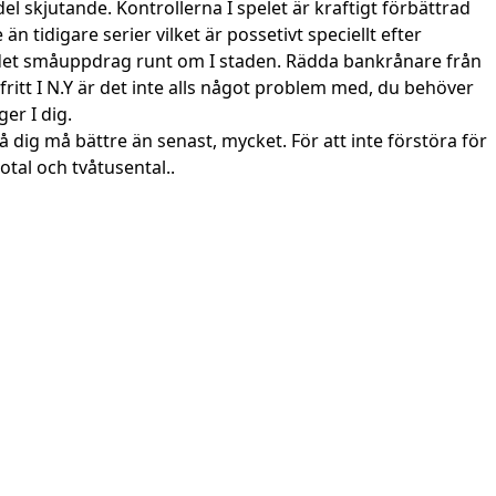
el skjutande. Kontrollerna I spelet är kraftigt förbättrad
 tidigare serier vilket är possetivt speciellt efter
ns det småuppdrag runt om I staden. Rädda bankrånare från
 fritt I N.Y är det inte alls något problem med, du behöver
er I dig.
å dig må bättre än senast, mycket. För att inte förstöra för
tal och tvåtusental..