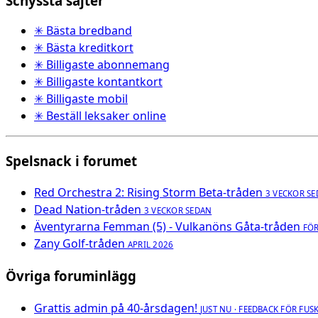
Schyssta sajter
✳ Bästa bredband
✳ Bästa kreditkort
✳ Billigaste abonnemang
✳ Billigaste kontantkort
✳ Billigaste mobil
✳ Beställ leksaker online
Spelsnack i forumet
Red Orchestra 2: Rising Storm Beta-tråden
3 VECKOR S
Dead Nation-tråden
3 VECKOR SEDAN
Äventyrarna Femman (5) - Vulkanöns Gåta-tråden
FÖ
Zany Golf-tråden
APRIL 2026
Övriga foruminlägg
Grattis admin på 40-årsdagen!
JUST NU · FEEDBACK FÖR FUSK