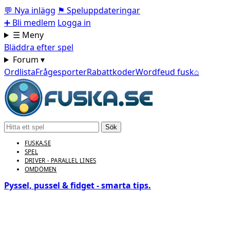
💬
Nya inlägg
⚑
Speluppdateringar
➕
Bli medlem
Logga in
☰ Meny
Bläddra efter spel
Forum ▾
Ordlista
Frågesporter
Rabattkoder
Wordfeud fusk
⌂
Sök
FUSKA.SE
SPEL
DRIVER - PARALLEL LINES
OMDÖMEN
Pyssel, pussel & fidget - smarta tips.