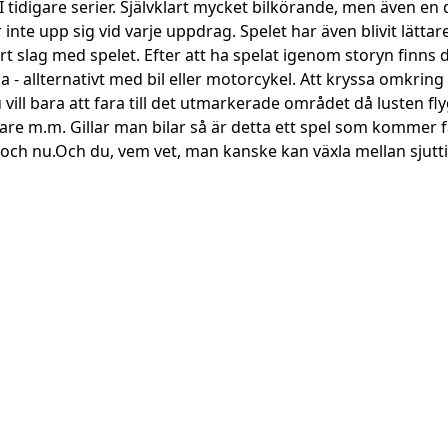
tidigare serier. Självklart mycket bilkörande, men även en d
upp sig vid varje uppdrag. Spelet har även blivit lättare än
årt slag med spelet. Efter att ha spelat igenom storyn fin
ca - allternativt med bil eller motorcykel. Att kryssa omkring
ll bara att fara till det utmarkerade området då lusten flyg
tare m.m. Gillar man bilar så är detta ett spel som kommer f
och nu.Och du, vem vet, man kanske kan växla mellan sjuttio