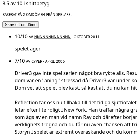
8.5 av 10 i snittbetyg
BASERAT PÅ 2 OMDÖMEN FRÅN SPELARE.
Skriv ett omdöme
10/10
AV
NNNNNNNNNNNNN
· OKTOBER 2011
spelet äger
7/10
AV
CYPER
· APRIL 2006
Driver3 gav inte spel serien något bra rykte alls. Re
dom var en ''aning'' stressad då Driver3 var under k
Dom vet att spelet blev kast, så kast att du nu kan hitt
Reflection tar oss nu tillbaka till det tidiga sjutti
letar efter lite roligt I New York. Han träffar några
som ägs av en man vid namn Ray och därefter börjar ha
verklighets trogna och du får nu även chansen att tri
Storyn I spelet är extremt överaskande och du kommer 