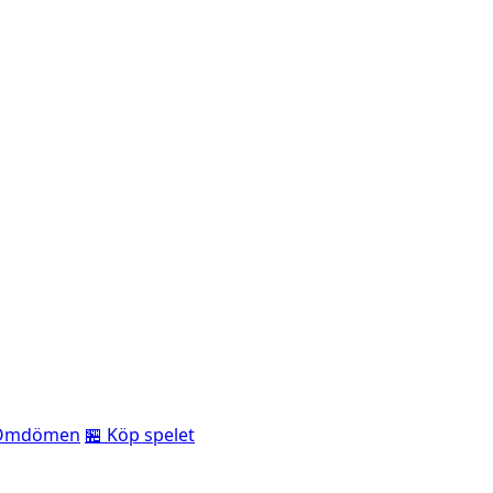
Omdömen
🏪 Köp spelet