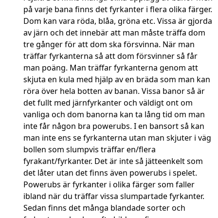
på varje bana finns det fyrkanter i flera olika färger.
Dom kan vara röda, blåa, gröna etc. Vissa är gjorda
av järn och det innebär att man måste träffa dom
tre gånger för att dom ska försvinna. När man
träffar fyrkanterna så att dom försvinner så får
man poäng. Man träffar fyrkanterna genom att
skjuta en kula med hjälp av en bräda som man kan
röra över hela botten av banan. Vissa banor så är
det fullt med järnfyrkanter och väldigt ont om
vanliga och dom banorna kan ta lång tid om man
inte får någon bra powerubs. I en bansort så kan
man inte ens se fyrkanterna utan man skjuter i väg
bollen som slumpvis träffar en/flera
fyrakant/fyrkanter. Det är inte så jätteenkelt som
det låter utan det finns även powerubs i spelet.
Powerubs är fyrkanter i olika färger som faller
ibland när du träffar vissa slumpartade fyrkanter.
Sedan finns det många blandade sorter och