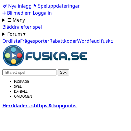
💬
Nya inlägg
⚑
Speluppdateringar
➕
Bli medlem
Logga in
☰ Meny
Bläddra efter spel
Forum ▾
Ordlista
Frågesporter
Rabattkoder
Wordfeud fusk
⌂
Sök
FUSKA.SE
SPEL
DX-BALL
OMDÖMEN
Herrkläder - stiltips & köpguide.