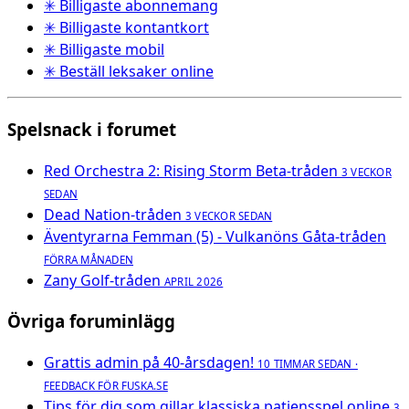
✳ Billigaste abonnemang
✳ Billigaste kontantkort
✳ Billigaste mobil
✳ Beställ leksaker online
Spelsnack i forumet
Red Orchestra 2: Rising Storm Beta-tråden
3 VECKOR
SEDAN
Dead Nation-tråden
3 VECKOR SEDAN
Äventyrarna Femman (5) - Vulkanöns Gåta-tråden
FÖRRA MÅNADEN
Zany Golf-tråden
APRIL 2026
Övriga foruminlägg
Grattis admin på 40-årsdagen!
10 TIMMAR SEDAN ·
FEEDBACK FÖR FUSKA.SE
Tips för dig som gillar klassiska patiensspel online
3