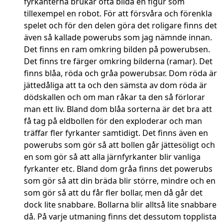
fyrkanterna brukar ofta bilda en figur som
tillexempel en robot. För att försvåra och förenkla
spelet och för den delen göra det roligare finns det
även så kallade powerubs som jag nämnde innan.
Det finns en ram omkring bilden på powerubsen.
Det finns tre färger omkring bilderna (ramar). Det
finns blåa, röda och gråa powerubsar. Dom röda är
jättedåliga att ta och den sämsta av dom röda är
dödskallen och om man råkar ta den så förlorar
man ett liv. Bland dom blåa sorterna är det bra att
få tag på eldbollen för den exploderar och man
träffar fler fyrkanter samtidigt. Det finns även en
powerubs som gör så att bollen går jättesöligt och
en som gör så att alla järnfyrkanter blir vanliga
fyrkanter etc. Bland dom gråa finns det powerubs
som gör så att din bräda blir större, mindre och en
som gör så att du får fler bollar, men då går det
dock lite snabbare. Bollarna blir alltså lite snabbare
då. På varje utmaning finns det dessutom topplista