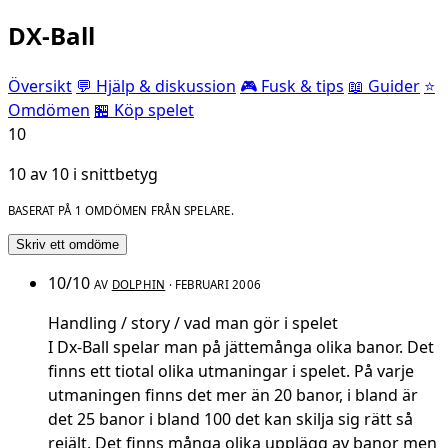
DX-Ball
Översikt
💬 Hjälp & diskussion
🎮 Fusk & tips
📖 Guider
⭐
Omdömen
🏪 Köp spelet
10
10 av 10 i snittbetyg
BASERAT PÅ 1 OMDÖMEN FRÅN SPELARE.
Skriv ett omdöme
10/10
AV
DOLPHIN
· FEBRUARI 2006
Handling / story / vad man gör i spelet
I Dx-Ball spelar man på jättemånga olika banor. Det
finns ett tiotal olika utmaningar i spelet. På varje
utmaningen finns det mer än 20 banor, i bland är
det 25 banor i bland 100 det kan skilja sig rätt så
rejält. Det finns många olika upplägg av banor men