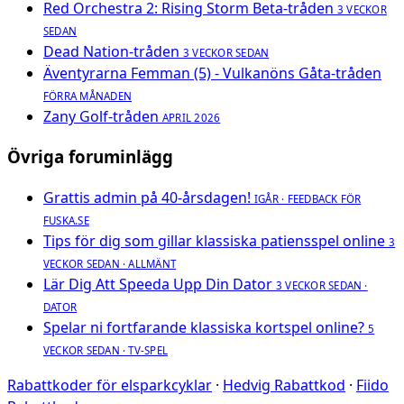
Red Orchestra 2: Rising Storm Beta-tråden
3 VECKOR
SEDAN
Dead Nation-tråden
3 VECKOR SEDAN
Äventyrarna Femman (5) - Vulkanöns Gåta-tråden
FÖRRA MÅNADEN
Zany Golf-tråden
APRIL 2026
Övriga foruminlägg
Grattis admin på 40-årsdagen!
IGÅR · FEEDBACK FÖR
FUSKA.SE
Tips för dig som gillar klassiska patiensspel online
3
VECKOR SEDAN · ALLMÄNT
Lär Dig Att Speeda Upp Din Dator
3 VECKOR SEDAN ·
DATOR
Spelar ni fortfarande klassiska kortspel online?
5
VECKOR SEDAN · TV-SPEL
Rabattkoder för elsparkcyklar
·
Hedvig Rabattkod
·
Fiido