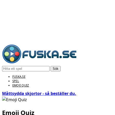
Sök
FUSKA.SE
SPEL
EMOJI QUIZ
Måttsydda skjortor - så beställer du.
Emoji Quiz