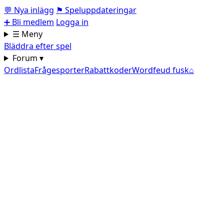
💬
Nya inlägg
⚑
Speluppdateringar
➕
Bli medlem
Logga in
☰ Meny
Bläddra efter spel
Forum ▾
Ordlista
Frågesporter
Rabattkoder
Wordfeud fusk
⌂