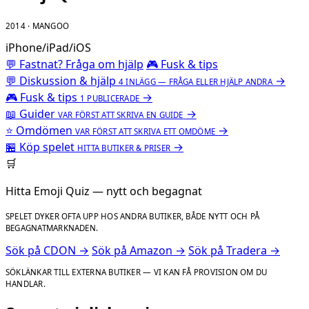
2014 · MANGOO
iPhone/iPad/iOS
💬 Fastnat? Fråga om hjälp
🎮 Fusk & tips
💬
Diskussion & hjälp
→
4 INLÄGG — FRÅGA ELLER HJÄLP ANDRA
🎮
Fusk & tips
→
1 PUBLICERADE
📖
Guider
→
VAR FÖRST ATT SKRIVA EN GUIDE
⭐
Omdömen
→
VAR FÖRST ATT SKRIVA ETT OMDÖME
🏪
Köp spelet
→
HITTA BUTIKER & PRISER
🛒
Hitta Emoji Quiz — nytt och begagnat
SPELET DYKER OFTA UPP HOS ANDRA BUTIKER, BÅDE NYTT OCH PÅ
BEGAGNATMARKNADEN.
Sök på CDON →
Sök på Amazon →
Sök på Tradera →
SÖKLÄNKAR TILL EXTERNA BUTIKER — VI KAN FÅ PROVISION OM DU
HANDLAR.