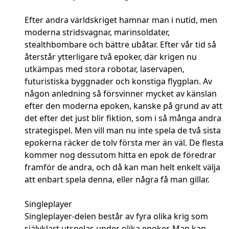
Efter andra världskriget hamnar man i nutid, men
moderna stridsvagnar, marinsoldater,
stealthbombare och bättre ubåtar. Efter vår tid så
återstår ytterligare två epoker, där krigen nu
utkämpas med stora robotar, laservapen,
futuristiska byggnader och konstiga flygplan. Av
någon anledning så försvinner mycket av känslan
efter den moderna epoken, kanske på grund av att
det efter det just blir fiktion, som i så många andra
strategispel. Men vill man nu inte spela de två sista
epokerna räcker de tolv första mer än väl. De flesta
kommer nog dessutom hitta en epok de föredrar
framför de andra, och då kan man helt enkelt välja
att enbart spela denna, eller några få man gillar.
Singleplayer
Singleplayer-delen består av fyra olika krig som
självklart utspelas under olika epoker. Man kan