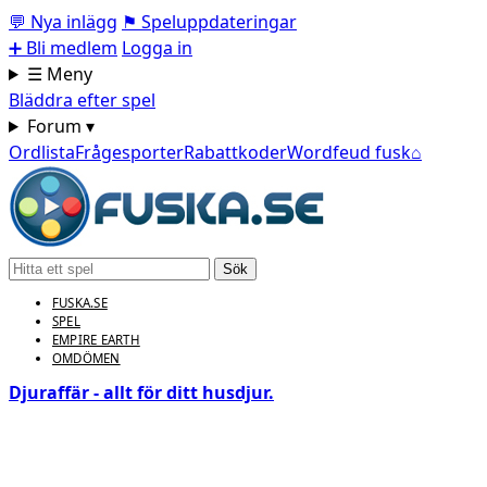
💬
Nya inlägg
⚑
Speluppdateringar
➕
Bli medlem
Logga in
☰ Meny
Bläddra efter spel
Forum ▾
Ordlista
Frågesporter
Rabattkoder
Wordfeud fusk
⌂
Sök
FUSKA.SE
SPEL
EMPIRE EARTH
OMDÖMEN
Djuraffär - allt för ditt husdjur.