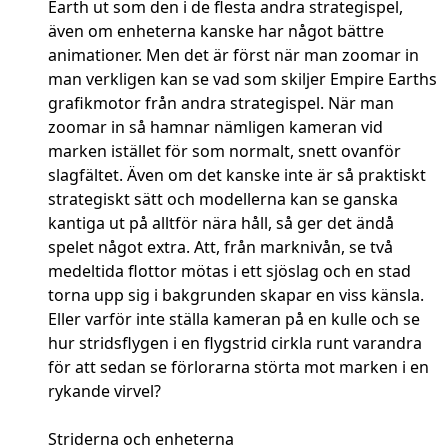
Earth ut som den i de flesta andra strategispel,
även om enheterna kanske har något bättre
animationer. Men det är först när man zoomar in
man verkligen kan se vad som skiljer Empire Earths
grafikmotor från andra strategispel. När man
zoomar in så hamnar nämligen kameran vid
marken istället för som normalt, snett ovanför
slagfältet. Även om det kanske inte är så praktiskt
strategiskt sätt och modellerna kan se ganska
kantiga ut på alltför nära håll, så ger det ändå
spelet något extra. Att, från marknivån, se två
medeltida flottor mötas i ett sjöslag och en stad
torna upp sig i bakgrunden skapar en viss känsla.
Eller varför inte ställa kameran på en kulle och se
hur stridsflygen i en flygstrid cirkla runt varandra
för att sedan se förlorarna störta mot marken i en
rykande virvel?
Striderna och enheterna