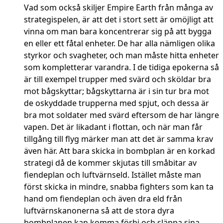
Vad som också skiljer Empire Earth från många av
strategispelen, är att det i stort sett är omöjligt att
vinna om man bara koncentrerar sig på att bygga
en eller ett fåtal enheter. De har alla nämligen olika
styrkor och svagheter, och man måste hitta enheter
som kompletterar varandra. I de tidiga epokerna så
är till exempel trupper med svärd och sköldar bra
mot bågskyttar; bågskyttarna är i sin tur bra mot
de oskyddade trupperna med spjut, och dessa är
bra mot soldater med svärd eftersom de har längre
vapen. Det är likadant i flottan, och när man får
tillgång till flyg märker man att det är samma krav
även här. Att bara skicka in bombplan är en korkad
strategi då de kommer skjutas till småbitar av
fiendeplan och luftvärnseld. Istället måste man
först skicka in mindre, snabba fighters som kan ta
hand om fiendeplan och även dra eld från
luftvärnskanonerna så att de stora dyra
bombplanen kan komma förbi och släppa sina