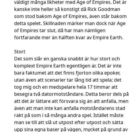
väldigt många likheter med Age of Empires. Det är
kanske inte heller så konstigt då Rick Goodman
som stod bakom Age of Empires, även står bakom
detta spelet. Skillnaden märker man dock när Age
of Empires tar slut, då har man nämligen
fortfarande mer än hälften kvar av Empire Earth.
Stort
Det som slår en ganska snabbt är hur stort och
komplext Empire Earth egentligen är. Det är inte
bara faktumet att det finns fjorton olika epoker,
utan även att scenarier tar lång tid att spela; det
tog mig och en medspelare hela 17 timmar att
besegra två datormotståndare. Detta beror dels på
att det är lättare att försvara sig än att anfalla, men
även att man inte kan anfalla motståndarens stad
rakt på som i så många andra spel. Istället måste
man se till att slå ut utpost efter utpost och sätta
upp sina egna baser på vägen, mycket på grund av