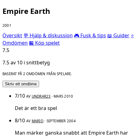
Empire Earth
2001
Översikt
💬 Hjälp & diskussion
🎮 Fusk & tips
📖 Guider
⭐
Omdömen
🏪 Köp spelet
7.5
7.5 av 10 i snittbetyg
BASERAT PÅ 2 OMDÖMEN FRÅN SPELARE.
Skriv ett omdöme
7/10
AV
UNDRAR23
· MARS 2010
Det är ett bra spel
8/10
AV
MARIO
· SEPTEMBER 2004
Man märker ganska snabbt att Empire Earth har