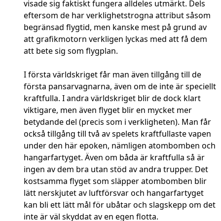
visade sig faktiskt fungera alldeles utmärkt. Dels
eftersom de har verklighetstrogna attribut såsom
begränsad flygtid, men kanske mest på grund av
att grafikmotorn verkligen lyckas med att få dem
att bete sig som flygplan.
I första världskriget får man även tillgång till de
första pansarvagnarna, även om de inte är speciellt
kraftfulla. I andra världskriget blir de dock klart
viktigare, men även flyget blir en mycket mer
betydande del (precis som i verkligheten). Man får
också tillgång till två av spelets kraftfullaste vapen
under den här epoken, nämligen atombomben och
hangarfartyget. Även om båda är kraftfulla så är
ingen av dem bra utan stöd av andra trupper. Det
kostsamma flyget som släpper atombomben blir
lätt nerskjutet av luftförsvar och hangarfartyget
kan bli ett lätt mål för ubåtar och slagskepp om det
inte är väl skyddat av en egen flotta.