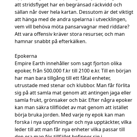
att stridsflyget har en begränsad räckvidd och
sällan når över hela kartan. Dessutom är det viktigt
att hänga med de andra spelarna i utvecklingen,
vem vill behöva möta pansarvagnar med riddare?
Att vara offensiv kräver stora resurser, och man
hamnar snabbt på efterkälken.
Epokerna
Empire Earth innehåller som sagt fjorton olika
epoker, från 500.000 f.kr till 2100 e.kr. Till en början
har man bara tillgång till ett fåtal enheter,
utrustade med stenar och klubbor. Man får förlita
sig på att samla mat genom att antingen jaga eller
samla frukt, grönsaker och bär. Efter några epoker
kan man säkra tillflödet av mat genom att istället
börja bruka jorden. Med varje ny epok kan man
forska i nya uppfinningar och nya upptäckter, vilka
leder till att man får nya enheter vilka passar till
den era man för tillfället befinner sig i.