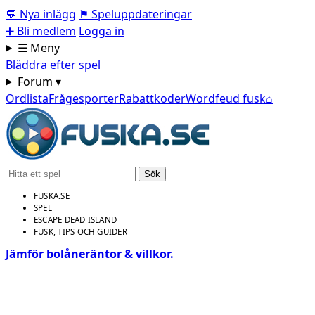
💬
Nya inlägg
⚑
Speluppdateringar
➕
Bli medlem
Logga in
☰ Meny
Bläddra efter spel
Forum ▾
Ordlista
Frågesporter
Rabattkoder
Wordfeud fusk
⌂
Sök
FUSKA.SE
SPEL
ESCAPE DEAD ISLAND
FUSK, TIPS OCH GUIDER
Jämför bolåneräntor & villkor.