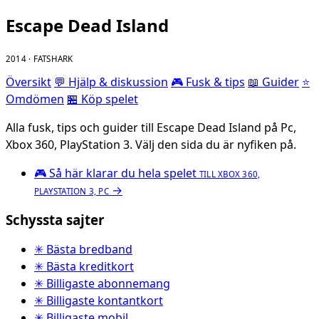
Escape Dead Island
2014 · FATSHARK
Översikt
💬 Hjälp & diskussion
🎮 Fusk & tips
📖 Guider
⭐
Omdömen
🏪 Köp spelet
Alla fusk, tips och guider till Escape Dead Island på Pc,
Xbox 360, PlayStation 3. Välj den sida du är nyfiken på.
🎮
Så här klarar du hela spelet
TILL XBOX 360,
→
PLAYSTATION 3, PC
Schyssta sajter
✳ Bästa bredband
✳ Bästa kreditkort
✳ Billigaste abonnemang
✳ Billigaste kontantkort
✳ Billigaste mobil