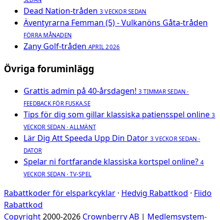
Dead Nation-tråden
3 VECKOR SEDAN
Äventyrarna Femman (5) - Vulkanöns Gåta-tråden
FÖRRA MÅNADEN
Zany Golf-tråden
APRIL 2026
Övriga foruminlägg
Grattis admin på 40-årsdagen!
3 TIMMAR SEDAN ·
FEEDBACK FÖR FUSKA.SE
Tips för dig som gillar klassiska patiensspel online
3
VECKOR SEDAN · ALLMÄNT
Lär Dig Att Speeda Upp Din Dator
3 VECKOR SEDAN ·
DATOR
Spelar ni fortfarande klassiska kortspel online?
4
VECKOR SEDAN · TV-SPEL
Rabattkoder för elsparkcyklar
·
Hedvig Rabattkod
·
Fiido
Rabattkod
Copyright
2000-2026
Crownberry AB
|
Medlemsystem-